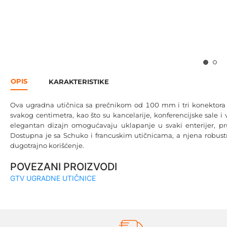
OPIS
KARAKTERISTIKE
Ova ugradna utičnica sa prečnikom od 100 mm i tri konektora
svakog centimetra, kao što su kancelarije, konferencijske sale i 
elegantan dizajn omogućavaju uklapanje u svaki enterijer, pr
Dostupna je sa Schuko i francuskim utičnicama, a njena robus
dugotrajno korišćenje.
POVEZANI PROIZVODI
GTV UGRADNE UTIČNICE