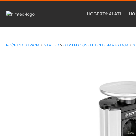
HOGERT® ALATI
HO
POČETNA STRANA
>
GTV LED
>
GTV LED OSVETLJENJE NAMEŠTAJA
>
G