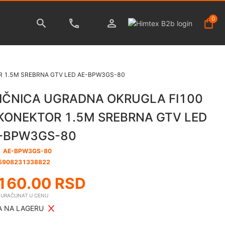
0
R 1.5M SREBRNA GTV LED AE-BPW3GS-80
IČNICA UGRADNA OKRUGLA FI100
KONEKTOR 1.5M SREBRNA GTV LED
-BPW3GS-80
:
AE-BPW3GS-80
5908231338822
160.00
RSD
E URAČUNAT U CENU
 NA LAGERU