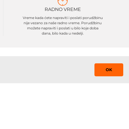
RADNO VREME
Vreme kada ćete napraviti i poslati porudžbinu
nije vezano za naše radno vreme. Porudžbinu
možete napraviti i poslati u bilo koje doba
dana, bilo kada u nedelji.
OK
Saznaj prvi!