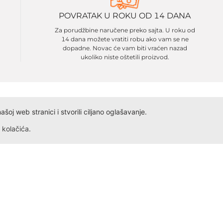
POVRATAK U ROKU OD 14 DANA
Za porudžbine naručene preko sajta. U roku od
14 dana možete vratiti robu ako vam se ne
dopadne. Novac će vam biti vraćen nazad
ukoliko niste oštetili proizvod.
oj web stranici i stvorili ciljano oglašavanje.
kolačića
.
Dokumenta
Kontakt