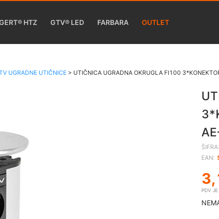
GERT® HTZ
GTV® LED
FARBARA
OUTLET
TV UGRADNE UTIČNICE
>
UTIČNICA UGRADNA OKRUGLA FI100 3*KONEKTO
UT
3*
AE
ŠIFRA
EAN:
3,
PDV J
NEMA