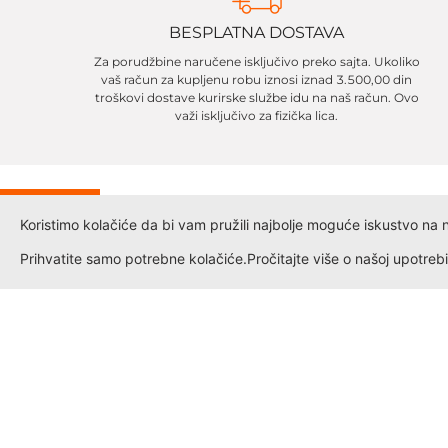
BESPLATNA DOSTAVA
Za porudžbine naručene isključivo preko sajta. Ukoliko
vaš račun za kupljenu robu iznosi iznad 3.500,00 din
troškovi dostave kurirske službe idu na naš račun. Ovo
važi isključivo za fizička lica.
IJA
Koristimo kolačiće da bi vam pružili najbolje moguće iskustvo na naš
%
Prihvatite samo potrebne kolačiće.
Pročitajte više o našoj upotrebi
Informacije