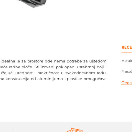
RECE
Morate
 idealna je za prostore gde nema potrebe za uštedom
veće radne ploče. Stilizovani poklopac u srebrnoj boji i
Proseč
užajući urednost i praktičnost u svakodnevnom radu.
tna konstrukcija od aluminijuma i plastike omogućava
Oceni