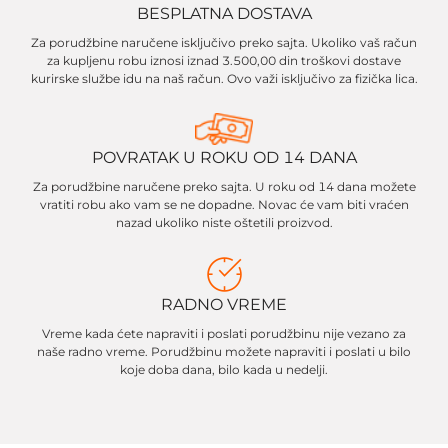
BESPLATNA DOSTAVA
Za porudžbine naručene isključivo preko sajta. Ukoliko vaš račun
za kupljenu robu iznosi iznad 3.500,00 din troškovi dostave
kurirske službe idu na naš račun. Ovo važi isključivo za fizička lica.
POVRATAK U ROKU OD 14 DANA
Za porudžbine naručene preko sajta. U roku od 14 dana možete
vratiti robu ako vam se ne dopadne. Novac će vam biti vraćen
nazad ukoliko niste oštetili proizvod.
RADNO VREME
Vreme kada ćete napraviti i poslati porudžbinu nije vezano za
naše radno vreme. Porudžbinu možete napraviti i poslati u bilo
koje doba dana, bilo kada u nedelji.