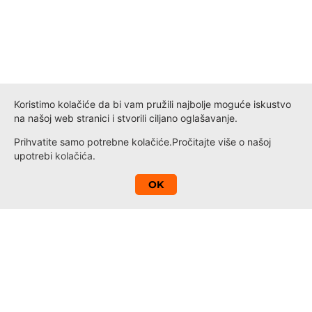
Koristimo kolačiće da bi vam pružili najbolje moguće iskustvo
na našoj web stranici i stvorili ciljano oglašavanje.
Prihvatite samo potrebne kolačiće.
Pročitajte više o našoj
upotrebi
kolačića
.
A
OK
Kontakt