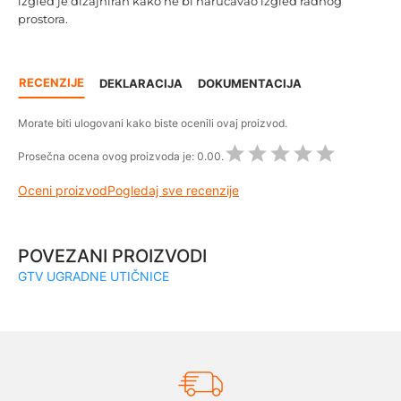
izgled je dizajniran kako ne bi naručavao izgled radnog
prostora.
RECENZIJE
DEKLARACIJA
DOKUMENTACIJA
Morate biti ulogovani kako biste ocenili ovaj proizvod.
Prosečna ocena ovog proizvoda je:
0.00.
Oceni proizvod
Pogledaj sve recenzije
POVEZANI PROIZVODI
GTV UGRADNE UTIČNICE