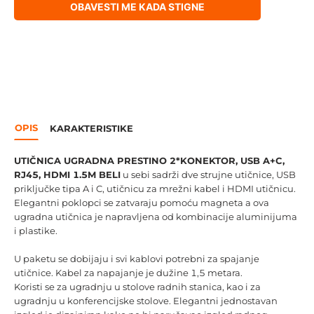
OBAVESTI ME KADA STIGNE
OPIS
KARAKTERISTIKE
UTIČNICA UGRADNA PRESTINO 2*KONEKTOR, USB A+C,
RJ45, HDMI 1.5M BELI
u sebi sadrži dve strujne utičnice, USB
priključke tipa A i C, utičnicu za mrežni kabel i HDMI utičnicu.
Elegantni poklopci se zatvaraju pomoću magneta a ova
ugradna utičnica je napravljena od kombinacije aluminijuma
i plastike.
U paketu se dobijaju i svi kablovi potrebni za spajanje
utičnice. Kabel za napajanje je dužine 1,5 metara.
Koristi se za ugradnju u stolove radnih stanica, kao i za
ugradnju u konferencijske stolove. Elegantni jednostavan