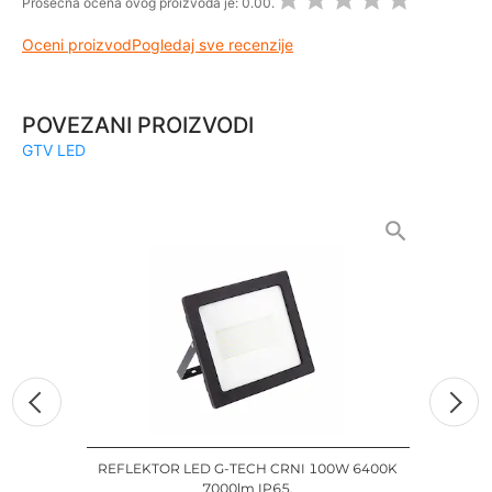
Prosečna ocena ovog proizvoda je:
0.00.
Oceni proizvod
Pogledaj sve recenzije
POVEZANI PROIZVODI
GTV LED
REFLEKTOR LED G-TECH CRNI 100W 6400K
REF
7000lm IP65.