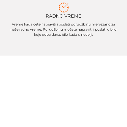
RADNO VREME
Vreme kada ćete napraviti i poslati porudžbinu nije vezano za
naše radno vreme. Porudžbinu možete napraviti i poslati u bilo
koje doba dana, bilo kada u nedelji.