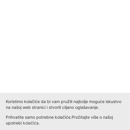
Koristimo kolačiće da bi vam pružili najbolje moguće iskustvo
na našoj web stranici i stvorili ciljano oglašavanje.
Prihvatite samo potrebne kolačiće.
Pročitajte više o našoj
upotrebi
kolačića
.