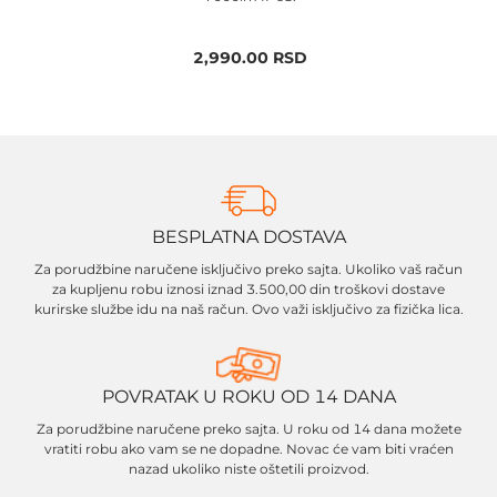
2,990.00
RSD
BESPLATNA DOSTAVA
Za porudžbine naručene isključivo preko sajta. Ukoliko vaš račun
za kupljenu robu iznosi iznad 3.500,00 din troškovi dostave
kurirske službe idu na naš račun. Ovo važi isključivo za fizička lica.
POVRATAK U ROKU OD 14 DANA
Za porudžbine naručene preko sajta. U roku od 14 dana možete
vratiti robu ako vam se ne dopadne. Novac će vam biti vraćen
nazad ukoliko niste oštetili proizvod.