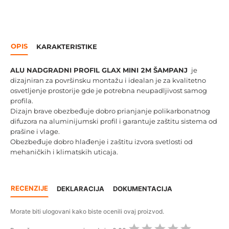
OPIS
KARAKTERISTIKE
ALU NADGRADNI PROFIL GLAX MINI 2M ŠAMPANJ
je
dizajniran za površinsku montažu i idealan je za kvalitetno
osvetljenje prostorije gde je potrebna neupadljivost samog
profila.
Dizajn brave obezbeđuje dobro prianjanje polikarbonatnog
difuzora na aluminijumski profil i garantuje zaštitu sistema od
prašine i vlage.
Obezbeđuje dobro hlađenje i zaštitu izvora svetlosti od
mehaničkih i klimatskih uticaja.
RECENZIJE
DEKLARACIJA
DOKUMENTACIJA
Morate biti ulogovani kako biste ocenili ovaj proizvod.