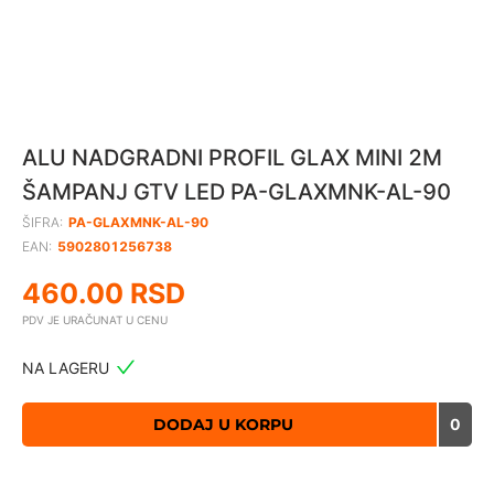
ALU NADGRADNI PROFIL GLAX MINI 2M
ŠAMPANJ GTV LED PA-GLAXMNK-AL-90
ŠIFRA:
PA-GLAXMNK-AL-90
EAN:
5902801256738
460.00
RSD
PDV JE URAČUNAT U CENU
NA LAGERU
DODAJ U KORPU
0