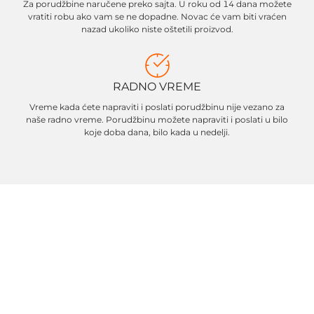
Za porudžbine naručene preko sajta. U roku od 14 dana možete
vratiti robu ako vam se ne dopadne. Novac će vam biti vraćen
nazad ukoliko niste oštetili proizvod.
RADNO VREME
Vreme kada ćete napraviti i poslati porudžbinu nije vezano za
naše radno vreme. Porudžbinu možete napraviti i poslati u bilo
koje doba dana, bilo kada u nedelji.