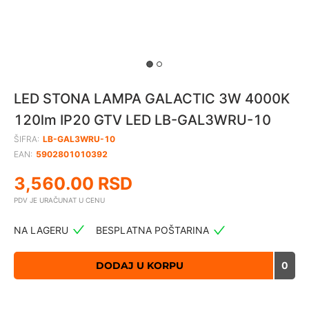
LED STONA LAMPA GALACTIC 3W 4000K
120lm IP20 GTV LED LB-GAL3WRU-10
ŠIFRA:
LB-GAL3WRU-10
EAN:
5902801010392
3,560.00
RSD
PDV JE URAČUNAT U CENU
NA LAGERU
BESPLATNA POŠTARINA
DODAJ U KORPU
0