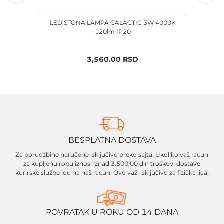
LED STONA LAMPA GALACTIC 3W 4000K
LED
120lm IP20
3,560.00
RSD
BESPLATNA DOSTAVA
Za porudžbine naručene isključivo preko sajta. Ukoliko vaš račun
za kupljenu robu iznosi iznad 3.500,00 din troškovi dostave
kurirske službe idu na naš račun. Ovo važi isključivo za fizička lica.
POVRATAK U ROKU OD 14 DANA