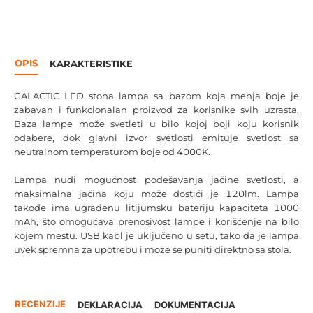
OPIS
KARAKTERISTIKE
GALACTIC LED stona lampa sa bazom koja menja boje je
zabavan i funkcionalan proizvod za korisnike svih uzrasta.
Baza lampe može svetleti u bilo kojoj boji koju korisnik
odabere, dok glavni izvor svetlosti emituje svetlost sa
neutralnom temperaturom boje od 4000K.
Lampa nudi mogućnost podešavanja jačine svetlosti, a
maksimalna jačina koju može dostići je 120lm. Lampa
takođe ima ugrađenu litijumsku bateriju kapaciteta 1000
mAh, što omogućava prenosivost lampe i korišćenje na bilo
kojem mestu. USB kabl je uključeno u setu, tako da je lampa
uvek spremna za upotrebu i može se puniti direktno sa stola.
RECENZIJE
DEKLARACIJA
DOKUMENTACIJA