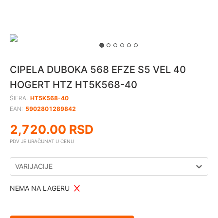
CIPELA DUBOKA 568 EFZE S5 VEL 40
HOGERT HTZ HT5K568-40
ŠIFRA:
HT5K568-40
EAN:
5902801289842
2,720.00
RSD
PDV JE URAČUNAT U CENU
VARIJACIJE
NEMA NA LAGERU