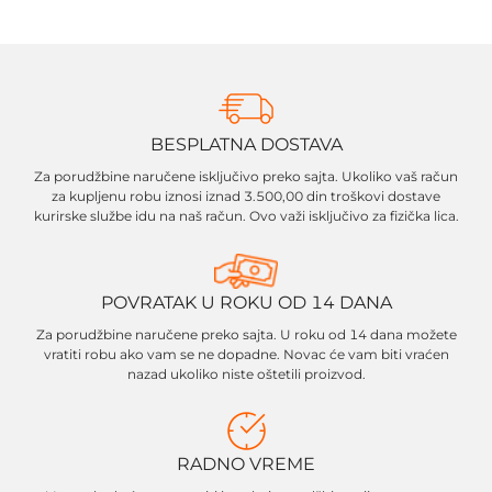
BESPLATNA DOSTAVA
Za porudžbine naručene isključivo preko sajta. Ukoliko vaš račun
za kupljenu robu iznosi iznad 3.500,00 din troškovi dostave
kurirske službe idu na naš račun. Ovo važi isključivo za fizička lica.
POVRATAK U ROKU OD 14 DANA
Za porudžbine naručene preko sajta. U roku od 14 dana možete
vratiti robu ako vam se ne dopadne. Novac će vam biti vraćen
nazad ukoliko niste oštetili proizvod.
RADNO VREME