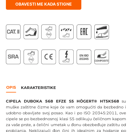
OBAVESTI ME KADA STIGNE
OPIS
KARAKTERISTIKE
CIPELA DUBOKA 568 EFZE S5
HÖGERT® HT5K568
su
muške zaštitne čizme koje će vam omogućiti da bezbedno i
udobno obavljate svoj posao. Kao i po ISO 20345:2011, ove
cipele se po bezbednosnoj klasi S5 odlikuju čeličnom kapom
za vaše prste, a čelični umetak u đonu obezbeđuje zaštitu od
probijanja. Neklizajući đon čini ih idealnim za hodanje po