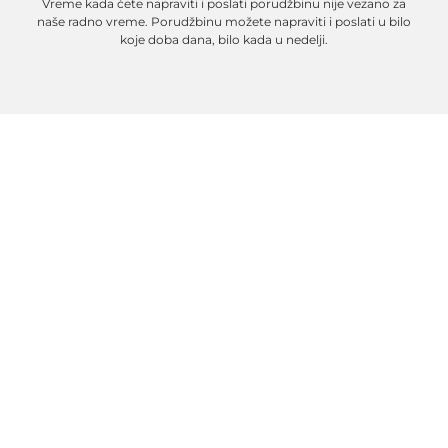
Vreme kada ćete napraviti i poslati porudžbinu nije vezano za
naše radno vreme. Porudžbinu možete napraviti i poslati u bilo
koje doba dana, bilo kada u nedelji.