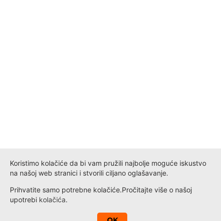
Koristimo kolačiće da bi vam pružili najbolje moguće iskustvo
na našoj web stranici i stvorili ciljano oglašavanje.
Prihvatite samo potrebne kolačiće.
Pročitajte više o našoj
upotrebi
kolačića
.
A
OK