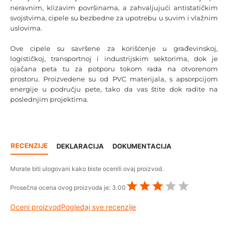
neravnim, klizavim površinama, a zahvaljujući antistatičkim
svojstvima, cipele su bezbedne za upotrebu u suvim i vlažnim
uslovima.
Ove cipele su savršene za korišćenje u građevinskoj,
logističkoj, transportnoj i industrijskim sektorima, dok je
ojačana peta tu za potporu tokom rada na otvorenom
prostoru. Proizvedene su od PVC materijala, s apsorpcijom
energije u području pete, tako da vas štite dok radite na
poslednjim projektima.
RECENZIJE
DEKLARACIJA
DOKUMENTACIJA
Morate biti ulogovani kako biste ocenili ovaj proizvod.
Prosečna ocena ovog proizvoda je:
3.00
Oceni proizvod
Pogledaj sve recenzije