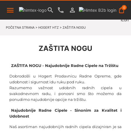
0
POČETNA STRANA
>
HOGERT HTZ
>
ZAŠTITA NOGU
ZAŠTITA NOGU
ZAŠTITA NOGU - Najudobnije Radne Cipele na Tržištu
Dobrodošli u Hogert Prodavnicu Radne Opreme, gde 
udobnost i sigurnost idu ruku pod ruku. 
Razumemo važnost udobnih radnih cipela u 
svakodnevnom radu, i ponosni smo što možemo da 
ponudimo najudobnije opcije na tržištu.
Najudobnije Radne Cipele - Sinonim za Kvalitet i 
Udobnost
Naš asortiman najudobnijih radnih cipela dizajniran je sa 