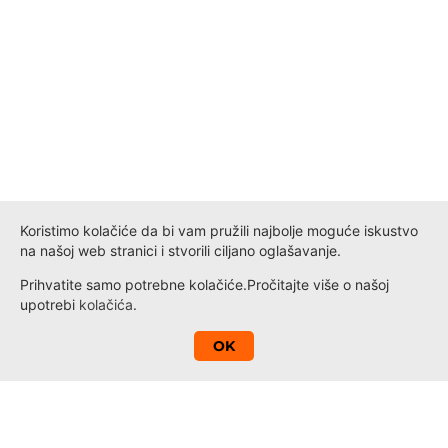
Koristimo kolačiće da bi vam pružili najbolje moguće iskustvo
na našoj web stranici i stvorili ciljano oglašavanje.
Prihvatite samo potrebne kolačiće.
Pročitajte više o našoj
upotrebi
kolačića
.
A
OK