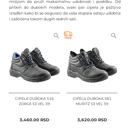
misijom da pruži maksimalnu udobnost i podršku. Od 
plitkih do dubokih modela, svaki par cipela je pažljivo 
izrađen kako bi se osiguralo da vaša stopala ostaju udobna 
i zaštićena tokom dugih radnih sati.
Radne Cipele Plitke - Fleksibilnost i Lakoća
Naše radne cipele plitke izrade su idealne za one koji traže 
fleksibilnost i lakoću. Napravljene od visokokvalitetnih 
materijala, ove cipele pružaju udobnost bez žrtvovanja 
zaštite, čineći ih savršenim izborom za različite radne 
uslove.
Radne Cipele Duboke - Dodatna Zaštita i Podrška
Za radne okruženja koja zahtevaju dodatnu zaštitu i 
podršku, naše radne cipele dubokog modela su idealan 
izbor. One pružaju izvanrednu zaštitu i stabilnost, čuvajući 
CIPELA DUBOKA 516
CIPELA DUBOKA 561
vaša stopala sigurnim od spoljnih uticaja.
ZORGE S3 VEL 39
MURITZ S3 VEL 39
Radne Čizme - Robusnost u Svim Uslovima
3,460.00
RSD
3,620.00
RSD
Naše radne čizme su izrađene da izdrže i najteže uslove 
rada. Bilo da se radi o vlažnom, blatnjavom ili neravnom 