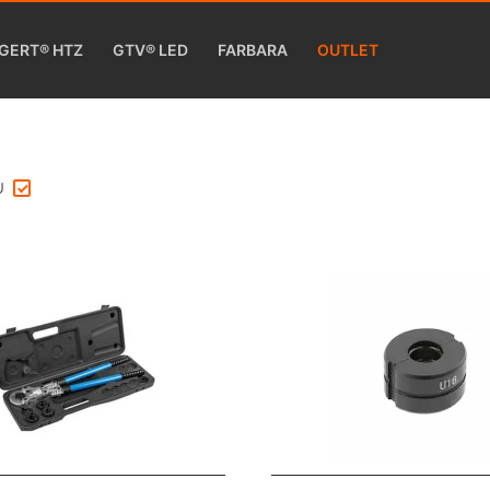
GERT® HTZ
GTV® LED
FARBARA
OUTLET
U