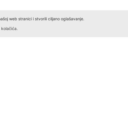
oj web stranici i stvorili ciljano oglašavanje.
kolačića
.
Dokumenta
Kontakt
Obrazac ID
Ivana Antunovića 94
Obrazac PDV
24000 Subotica
Radno vreme: Svakog dana,
Obrazac Reklamacije
Obrazac Reklamacije VP
+381 69 5275 621
Ugovor o kupoprodaji na daljinu
office@himtexcompany.co
Jednostrani raskid ugovora
Prodajna mesta