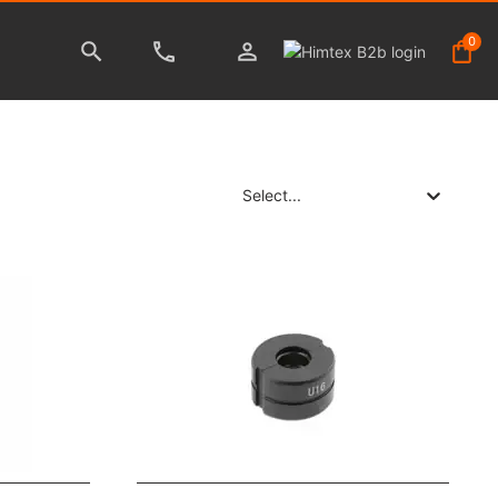
0
Select...