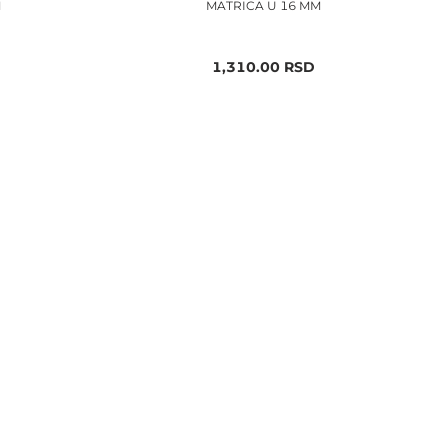
M
MATRICA U 16 MM
1,310.00
RSD