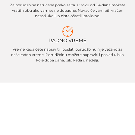
Za porudžbine naručene preko sajta. U roku od 14 dana možete
vratiti robu ako vam se ne dopadne. Novac će vam biti vraćen
nazad ukoliko niste oštetili proizvod.
RADNO VREME
Vreme kada ćete napraviti i poslati porudžbinu nije vezano za
naše radno vreme. Porudžbinu možete napraviti i poslati u bilo
koje doba dana, bilo kada u nedelji.