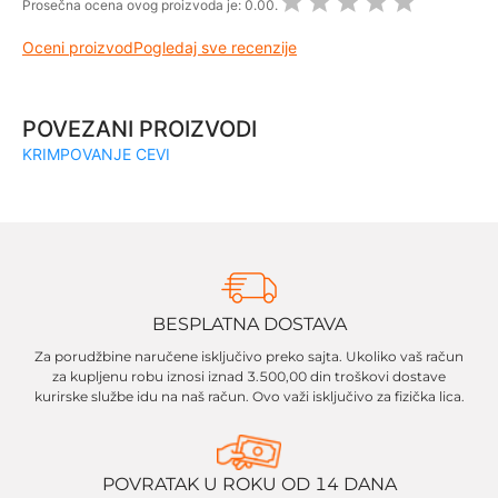
Prosečna ocena ovog proizvoda je:
0.00.
Oceni proizvod
Pogledaj sve recenzije
POVEZANI PROIZVODI
KRIMPOVANJE CEVI
BESPLATNA DOSTAVA
Za porudžbine naručene isključivo preko sajta. Ukoliko vaš račun
za kupljenu robu iznosi iznad 3.500,00 din troškovi dostave
kurirske službe idu na naš račun. Ovo važi isključivo za fizička lica.
POVRATAK U ROKU OD 14 DANA