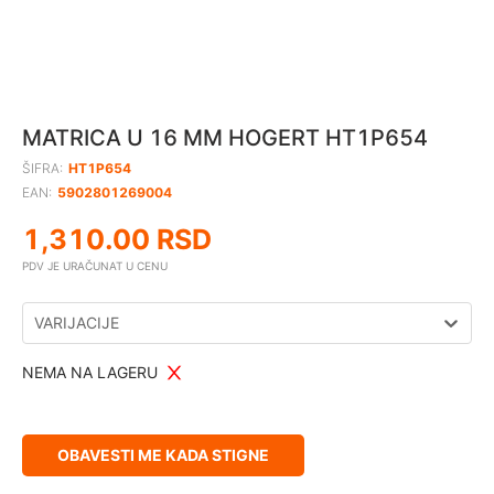
MATRICA U 16 MM HOGERT HT1P654
ŠIFRA:
HT1P654
EAN:
5902801269004
1,310.00
RSD
PDV JE URAČUNAT U CENU
VARIJACIJE
NEMA NA LAGERU
OBAVESTI ME KADA STIGNE