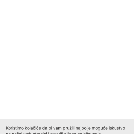
Koristimo kolačiće da bi vam pružili najbolje moguće iskustvo
na našoj web stranici i stvorili ciljano oglašavanje.