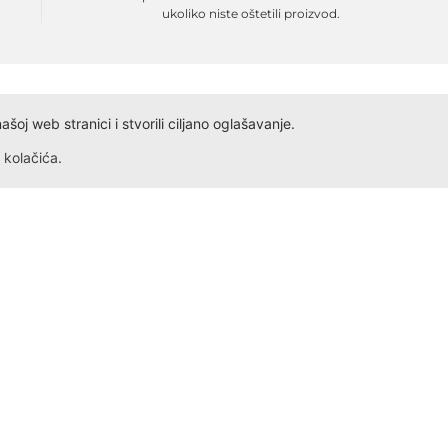
ukoliko niste oštetili proizvod.
oj web stranici i stvorili ciljano oglašavanje.
kolačića
.
Dokumenta
Kontakt
Obrazac ID
Ivana Antunovića 94
Obrazac PDV
24000 Subotica
Radno vreme: Svakog dana,
Obrazac Reklamacije
Obrazac Reklamacije VP
+381 69 5275 621