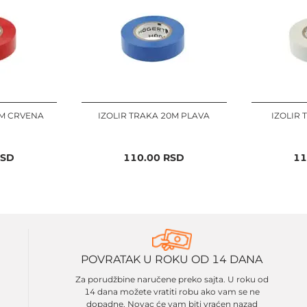
0M CRVENA
IZOLIR TRAKA 20M PLAVA
IZOLIR 
SD
110.00
RSD
11
POVRATAK U ROKU OD 14 DANA
Za porudžbine naručene preko sajta. U roku od
14 dana možete vratiti robu ako vam se ne
dopadne. Novac će vam biti vraćen nazad