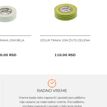
TRAKA 20M BELA
IZOLIR TRAKA 20M ŽUTO ZELENA
0.00
RSD
110.00
RSD
RADNO VREME
Vreme kada ćete napraviti i poslati porudžbinu
nije vezano za naše radno vreme. Porudžbinu
možete napraviti i poslati u bilo koje doba