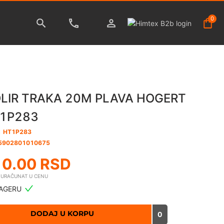
0
OLIR TRAKA 20M PLAVA HOGERT
1P283
:
HT1P283
5902801010675
10.00
RSD
E URAČUNAT U CENU
AGERU
DODAJ U KORPU
0