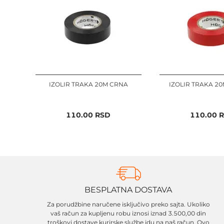
IZOLIR TRAKA 20M CRNA
IZOLIR TRAKA 2
110.00
RSD
110.00
R
BESPLATNA DOSTAVA
Za porudžbine naručene isključivo preko sajta. Ukoliko
vaš račun za kupljenu robu iznosi iznad 3.500,00 din
troškovi dostave kurirske službe idu na naš račun. Ovo