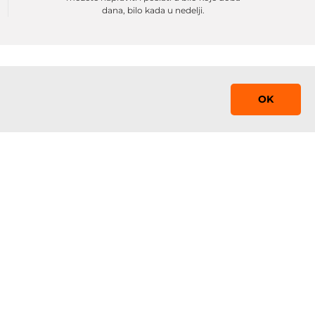
dana, bilo kada u nedelji.
OK
Saznaj prvi!
Prijavite se na mejling listu sa promocijama,
obaveštenjima i sniženjima
 0-24
Prijavi se