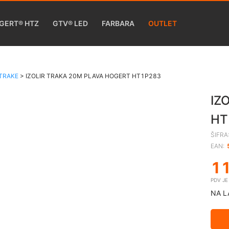
GERT® HTZ
GTV® LED
FARBARA
OUTLET
 TRAKE
>
IZOLIR TRAKA 20M PLAVA HOGERT HT1P283
IZ
HT
ŠIFRA
EAN:
1
PDV J
NA L