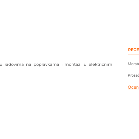
RECE
Morate
e u radovima na popravkama i montaži u električnim
Proseč
Oceni