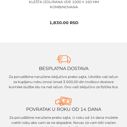
KLEŠTA IZOLIRANA VDE 1000 V 160 MM
KL
KOMBINOVANA
1,830.00
RSD
BESPLATNA DOSTAVA
Za porudžbine naručene isključivo preko sajta. Ukoliko vaš račun
za kupljenu robu iznosi iznad 3.500,00 din troškovi dostave
kurirske službe idu na naš račun. Ovo važi isključivo za fizička lica.
POVRATAK U ROKU OD 14 DANA
Za porudžbine naručene preko sajta. U roku od 14 dana možete
vratiti robu ako vam se ne dopadne. Novac će vam biti vraćen