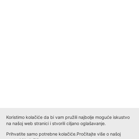
Koristimo kolačiće da bi vam pružili najbolje moguće iskustvo
na našoj web stranici i stvorili ciljano oglašavanje.
Prihvatite samo potrebne kolačiće.
Pročitajte više o našoj