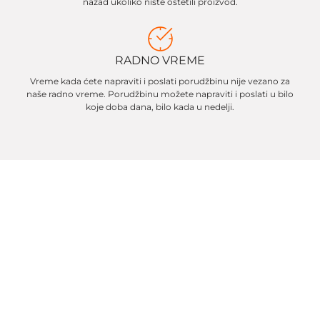
nazad ukoliko niste oštetili proizvod.
RADNO VREME
Vreme kada ćete napraviti i poslati porudžbinu nije vezano za
naše radno vreme. Porudžbinu možete napraviti i poslati u bilo
koje doba dana, bilo kada u nedelji.