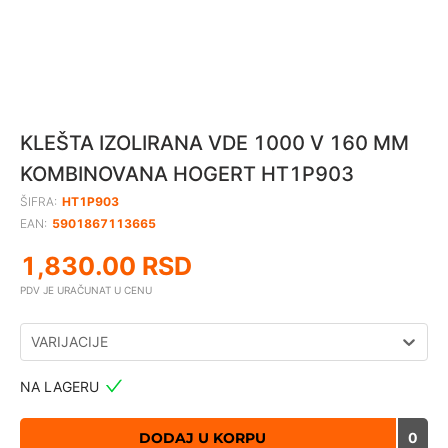
KLEŠTA IZOLIRANA VDE 1000 V 160 MM
KOMBINOVANA HOGERT HT1P903
ŠIFRA:
HT1P903
EAN:
5901867113665
1,830.00
RSD
PDV JE URAČUNAT U CENU
VARIJACIJE
NA LAGERU
DODAJ U KORPU
0