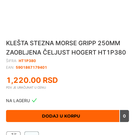
KLEŠTA STEZNA MORSE GRIPP 250MM
ZAOBLJENA ČELJUST HOGERT HT1P380
ŠIFRA:
HT1P380
EAN:
5901867179401
1,220.00
RSD
PDV JE URAČUNAT U CENU
NA LAGERU
DODAJ U KORPU
0