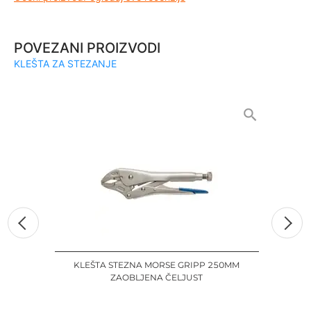
POVEZANI PROIZVODI
KLEŠTA ZA STEZANJE
KLEŠTA STEZNA MORSE GRIPP 250MM
KL
ZAOBLJENA ČELJUST