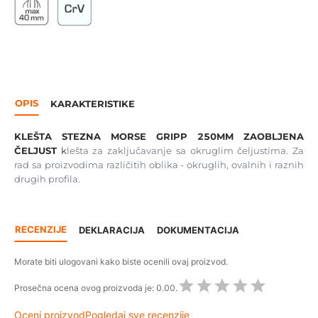
OPIS
KARAKTERISTIKE
KLEŠTA STEZNA MORSE GRIPP 250MM ZAOBLJENA
ČELJUST
k
lešta za zaključavanje sa okruglim čeljustima. Za
rad sa proizvodima različitih oblika - okruglih, ovalnih i raznih
drugih profila.
RECENZIJE
DEKLARACIJA
DOKUMENTACIJA
Morate biti ulogovani kako biste ocenili ovaj proizvod.
Prosečna ocena ovog proizvoda je:
0.00.
Oceni proizvod
Pogledaj sve recenzije