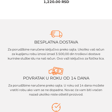
1,220.00
RSD
BESPLATNA DOSTAVA
Za porudžbine naručene isključivo preko sajta. Ukoliko vaš račun
za kupljenu robu iznosi iznad 3.500,00 din troškovi dostave
kurirske službe idu na naš račun. Ovo važi isključivo za fizička lica.
POVRATAK U ROKU OD 14 DANA
Za porudžbine naručene preko sajta. U roku od 14 dana možete
vratiti robu ako vam se ne dopadne. Novac će vam biti vraćen
nazad ukoliko niste oštetili proizvod.