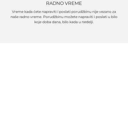
RADNO VREME
Vreme kada ćete napraviti i poslati porudžbinu nije vezano za
naše radno vreme. Porudžbinu možete napraviti i poslati u bilo
koje doba dana, bilo kada u nedelji.