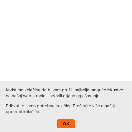
Koristimo kolačiće da bi vam pružili najbolje moguće iskustvo
na našoj web stranici i stvorili ciljano oglašavanje.
Prihvatite samo potrebne kolačiće.
Pročitajte više o našoj
upotrebi
kolačića
.
A
OK