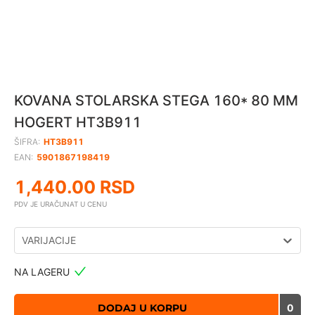
KOVANA STOLARSKA STEGA 160* 80 MM
HOGERT HT3B911
ŠIFRA:
HT3B911
EAN:
5901867198419
1,440.00
RSD
PDV JE URAČUNAT U CENU
VARIJACIJE
NA LAGERU
DODAJ U KORPU
0