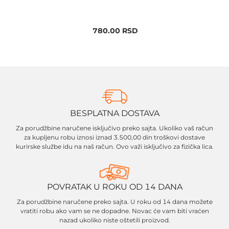
780.00
RSD
BESPLATNA DOSTAVA
Za porudžbine naručene isključivo preko sajta. Ukoliko vaš račun
za kupljenu robu iznosi iznad 3.500,00 din troškovi dostave
kurirske službe idu na naš račun. Ovo važi isključivo za fizička lica.
POVRATAK U ROKU OD 14 DANA
Za porudžbine naručene preko sajta. U roku od 14 dana možete
vratiti robu ako vam se ne dopadne. Novac će vam biti vraćen
nazad ukoliko niste oštetili proizvod.