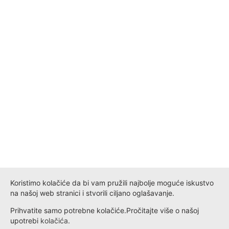
Koristimo kolačiće da bi vam pružili najbolje moguće iskustvo
na našoj web stranici i stvorili ciljano oglašavanje.
Prihvatite samo potrebne kolačiće.
Pročitajte više o našoj
upotrebi
kolačića
.