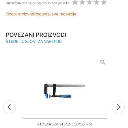
Prosečna ocena ovog proizvoda je:
0.00.
Oceni proizvod
Pogledaj sve recenzije
POVEZANI PROIZVODI
STEGE I UGLOVI ZA VARENJE
STOLARSKA STEGA 150*50 MM
KO