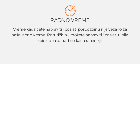
RADNO VREME
Vreme kada ćete napraviti i poslati porudžbinu nije vezano za
naše radno vreme. Porudžbinu možete napraviti i poslati u bilo
koje doba dana, bilo kada u nedelji.