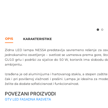
OPIS
KARAKTERISTIKE
Zidna LED lampa NESSA predstavlja savremeno rešenje za osvetlj
jednokanalno osvetljenje – svetlost se usmerava prema gore, što 
GU10 grlu i podršci za sijalice do 50 W, korisnik ima slobodu da 
ambijentu.
Izrađena je od aluminijuma i hartovanog stakla, a stepen zašti
čak i pri povišenoj vlažnosti i prašini. Lampa je idealna za mo
želite da dodate sofisticiranost i funkcionalnost.
POVEZANI PROIZVODI
GTV LED FASADNA RASVETA