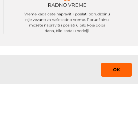
RADNO VREME
Vreme kada ćete napraviti i poslati porudžbinu
nije vezano za naše radno vreme. Porudžbinu
možete napraviti i poslati u bilo koje doba
dana, bilo kada u nedelji.
OK
Saznaj prvi!
Prijavite se na mejling listu sa promocijama,