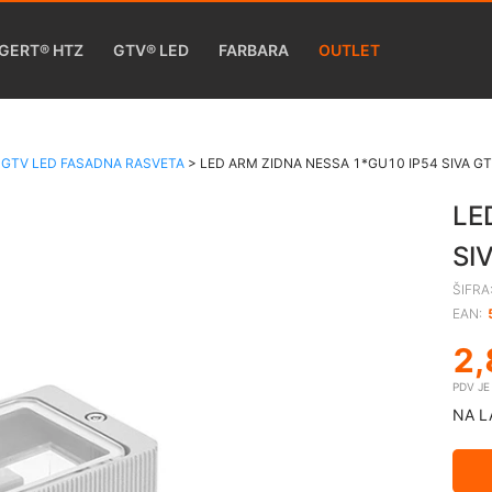
GERT® HTZ
GTV® LED
FARBARA
OUTLET
>
GTV LED FASADNA RASVETA
>
LED ARM ZIDNA NESSA 1*GU10 IP54 SIVA 
LE
SI
ŠIFRA
EAN:
2,
PDV J
NA L