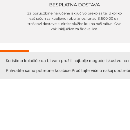
BESPLATNA DOSTAVA
Za porudžbine naručene isključivo preko sajta. Ukoliko
vaš račun za kupljenu robu iznosi iznad 3.500,00 din
troškovi dostave kurirske službe idu na naš račun. Ovo
važi isključivo za fizička lica.
IJA
Koristimo kolačiće da bi vam pružili najbolje moguće iskustvo na naš
%
Prihvatite samo potrebne kolačiće.
Pročitajte više o našoj upotrebi
Informacije
Politika privatnosti
Kontakt