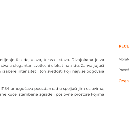
RECE
Morate
enje fasada, ulaza, terasa i staza. Dizajnirana je za
stvara elegantan svetlosni efekat na zidu. Zahvaljujući
Proseč
izabere intenzitet i ton svetlosti koji najviše odgovara
Oceni
te IP54 omogućava pouzdan rad u spoljašnjim uslovima,
derne kuće, stambene zgrade i poslovne prostore kojima