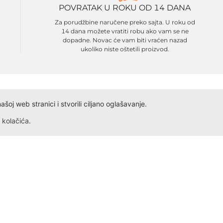
POVRATAK U ROKU OD 14 DANA
Za porudžbine naručene preko sajta. U roku od
14 dana možete vratiti robu ako vam se ne
dopadne. Novac će vam biti vraćen nazad
ukoliko niste oštetili proizvod.
oj web stranici i stvorili ciljano oglašavanje.
kolačića
.
Dokumenta
Kontakt
Obrazac ID
Ivana Antunovića 94