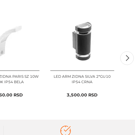
ZIDNA PARIS SZ 10W
LED ARM ZIDNA SILVA 2*GU10
LED
K IP54 BELA
IP54 CRNA
60.00
RSD
3,500.00
RSD