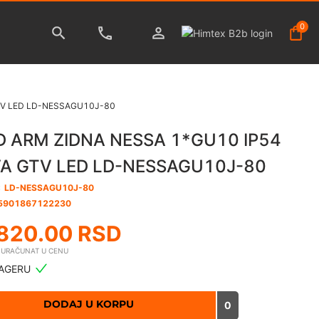
0
GTV LED LD-NESSAGU10J-80
D ARM ZIDNA NESSA 1*GU10 IP54
VA GTV LED LD-NESSAGU10J-80
:
LD-NESSAGU10J-80
5901867122230
820.00
RSD
E URAČUNAT U CENU
AGERU
DODAJ U KORPU
0