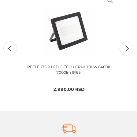
REFLEKTOR LED G-TECH CRNI 100W 6400K
REF
7000lm IP65.
2,990.00
RSD