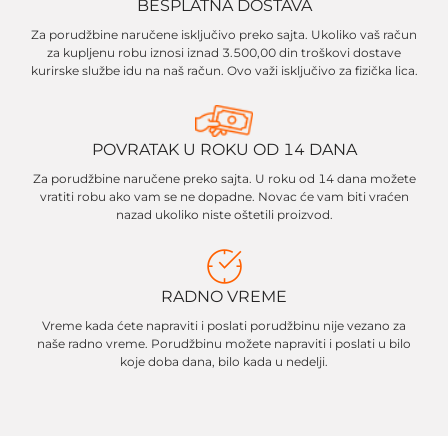
BESPLATNA DOSTAVA
Za porudžbine naručene isključivo preko sajta. Ukoliko vaš račun
za kupljenu robu iznosi iznad 3.500,00 din troškovi dostave
kurirske službe idu na naš račun. Ovo važi isključivo za fizička lica.
POVRATAK U ROKU OD 14 DANA
Za porudžbine naručene preko sajta. U roku od 14 dana možete
vratiti robu ako vam se ne dopadne. Novac će vam biti vraćen
nazad ukoliko niste oštetili proizvod.
RADNO VREME
Vreme kada ćete napraviti i poslati porudžbinu nije vezano za
naše radno vreme. Porudžbinu možete napraviti i poslati u bilo
koje doba dana, bilo kada u nedelji.