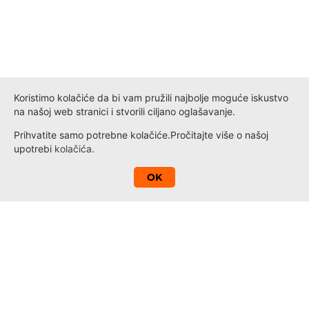
Koristimo kolačiće da bi vam pružili najbolje moguće iskustvo
na našoj web stranici i stvorili ciljano oglašavanje.
Prihvatite samo potrebne kolačiće.
Pročitajte više o našoj
upotrebi
kolačića
.
A
OK
Kontakt