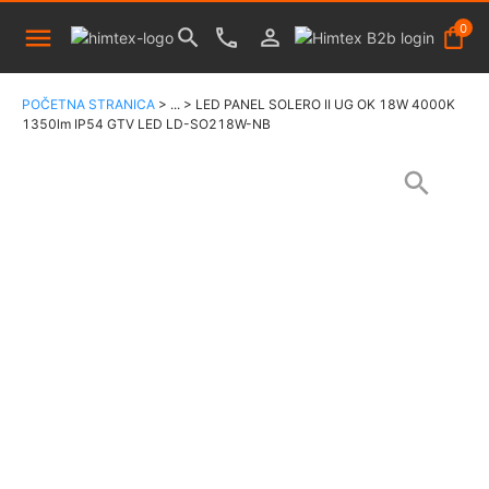
0
POČETNA STRANICA
>
...
>
LED PANEL SOLERO II UG OK 18W 4000K
1350lm IP54 GTV LED LD-SO218W-NB