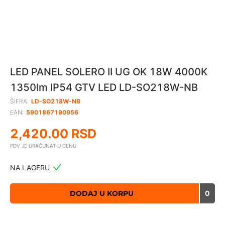
LED PANEL SOLERO II UG OK 18W 4000K
1350lm IP54 GTV LED LD-SO218W-NB
ŠIFRA:
LD-SO218W-NB
EAN:
5901867190956
2,420.00
RSD
PDV JE URAČUNAT U CENU
NA LAGERU
DODAJ U KORPU
0