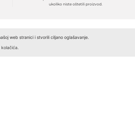
ukoliko niste oštetili proizvod.
oj web stranici i stvorili ciljano oglašavanje.
kolačića
.
Dokumenta
Kontakt
Obrazac ID
Ivana Antunovića 94
Obrazac PDV
24000 Subotica
Radno vreme: Svakog dana,
Obrazac Reklamacije
Obrazac Reklamacije VP
+381 69 5275 621