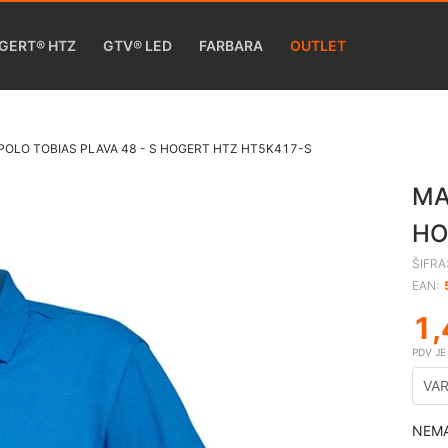
GERT® HTZ
GTV® LED
FARBARA
OUTLET
POLO TOBIAS PLAVA 48 - S HOGERT HTZ HT5K417-S
MA
HO
ŠIFRA
EAN:
1,
PDV J
VAR
NEMA