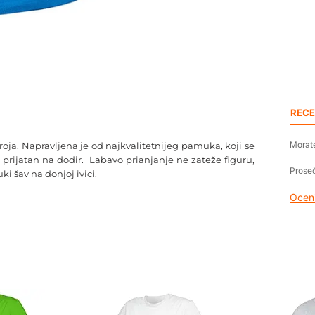
RECE
Morate
oja. Napravljena je od najkvalitetnijeg pamuka, koji se
 prijatan na dodir. Labavo prianjanje ne zateže figuru,
Proseč
i šav na donjoj ivici.
Oceni