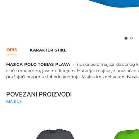
OPIS
KARAKTERISTIKE
MAJICA POLO TOBIAS PLAVA
- muška polo majica klasičnog kr
ističe modernim, jasnim tkanjem. Materijal majice je prozračan i
pružajući potpunu slobodu kretanja. Majica ima delikatan dvostruk
POVEZANI PROIZVODI
MAJICE