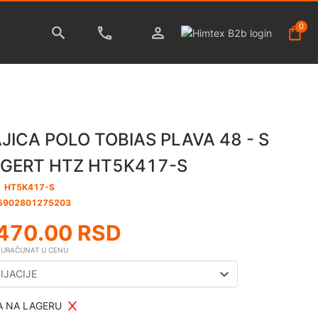
0
JICA POLO TOBIAS PLAVA 48 - S
GERT HTZ HT5K417-S
:
HT5K417-S
5902801275203
470.00
RSD
E URAČUNAT U CENU
IJACIJE
 NA LAGERU