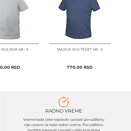
VILS SIVA 48 - S
MAJICA VILS TEGET 48 - S
0.00
RSD
770.00
RSD
RADNO VREME
Vreme kada ćete napraviti i poslati porudžbinu
nije vezano za naše radno vreme. Porudžbinu
možete napraviti i poslati u bilo koje doba