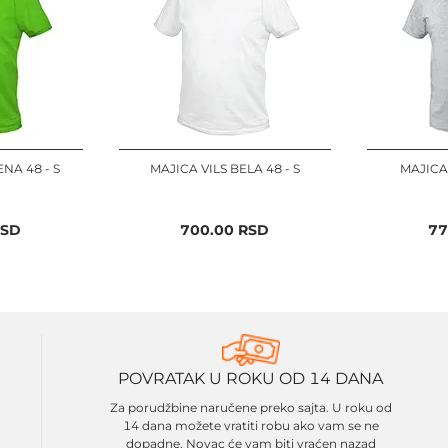
NA 48 - S
MAJICA VILS BELA 48 - S
MAJICA 
SD
700.00
RSD
77
POVRATAK U ROKU OD 14 DANA
Za porudžbine naručene preko sajta. U roku od
14 dana možete vratiti robu ako vam se ne
dopadne. Novac će vam biti vraćen nazad