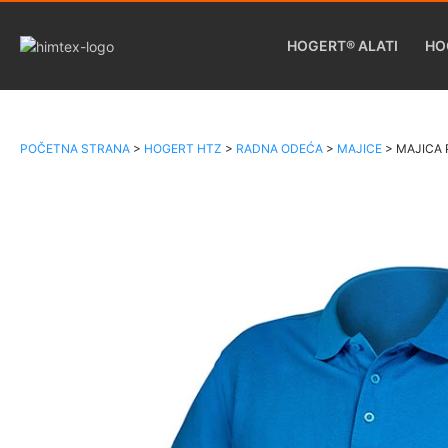
HOGERT® ALATI
HO
POČETNA STRANA
>
HOGERT HTZ
>
RADNA ODEĆA
>
MAJICE
>
MAJICA 