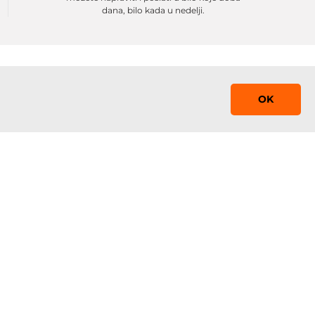
dana, bilo kada u nedelji.
OK
Saznaj prvi!
Prijavite se na mejling listu sa promocijama,
obaveštenjima i sniženjima
 0-24
Prijavi se