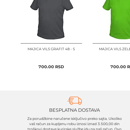
MAJICA VILS GRAFIT 48 - S
MAJICA VILS ZELE
700.00
RSD
700.00
R
BESPLATNA DOSTAVA
Za porudžbine naručene isključivo preko sajta. Ukoliko
vaš račun za kupljenu robu iznosi iznad 3.500,00 din
troškovi dostave kurirske službe idu na naš račun. Ovo