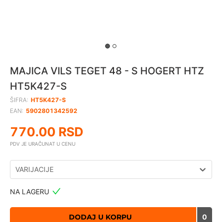
MAJICA VILS TEGET 48 - S HOGERT HTZ
HT5K427-S
ŠIFRA:
HT5K427-S
EAN:
5902801342592
770.00
RSD
PDV JE URAČUNAT U CENU
VARIJACIJE
NA LAGERU
DODAJ U KORPU
0