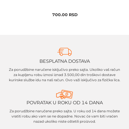
700.00
RSD
BESPLATNA DOSTAVA
Za porudžbine naručene isključivo preko sajta. Ukoliko vaš račun
za kupljenu robu iznosi iznad 3.500,00 din troškovi dostave
kurirske službe idu na naš račun. Ovo važi isključivo za fizička lica.
POVRATAK U ROKU OD 14 DANA
Za porudžbine naručene preko sajta. U roku od 14 dana možete
vratiti robu ako vam se ne dopadne. Novac će vam biti vraćen
nazad ukoliko niste oštetili proizvod.