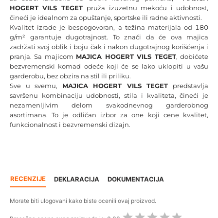
HOGERT VILS TEGET
pruža izuzetnu mekoću i udobnost,
čineći je idealnom za opuštanje, sportske ili radne aktivnosti.
Kvalitet izrade je bespogovoran, a težina materijala od 180
g/m² garantuje dugotrajnost. To znači da će ova majica
zadržati svoj oblik i boju čak i nakon dugotrajnog korišćenja i
pranja. Sa majicom
MAJICA HOGERT VILS TEGET
, dobićete
bezvremenski komad odeće koji će se lako uklopiti u vašu
garderobu, bez obzira na stil ili priliku.
Sve u svemu,
MAJICA HOGERT VILS TEGET
predstavlja
savršenu kombinaciju udobnosti, stila i kvaliteta, čineći je
nezamenljivim delom svakodnevnog garderobnog
asortimana. To je odličan izbor za one koji cene kvalitet,
funkcionalnost i bezvremenski dizajn.
RECENZIJE
DEKLARACIJA
DOKUMENTACIJA
Morate biti ulogovani kako biste ocenili ovaj proizvod.