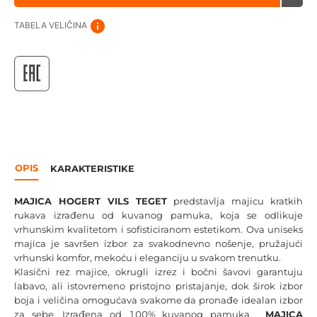
TABELA VELIČINA
OPIS
KARAKTERISTIKE
MAJICA HOGERT VILS TEGET
predstavlja majicu kratkih
rukava izrađenu od kuvanog pamuka, koja se odlikuje
vrhunskim kvalitetom i sofisticiranom estetikom. Ova uniseks
majica je savršen izbor za svakodnevno nošenje, pružajući
vrhunski komfor, mekoću i eleganciju u svakom trenutku.
Klasični rez majice, okrugli izrez i bočni šavovi garantuju
labavo, ali istovremeno pristojno pristajanje, dok širok izbor
boja i veličina omogućava svakome da pronađe idealan izbor
za sebe. Izrađena od 100% kuvanog pamuka,
MAJICA