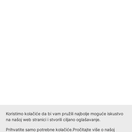
Koristimo kolačiće da bi vam pružili najbolje moguće iskustvo
na našoj web stranici i stvorili ciljano oglašavanje.
Prihvatite samo potrebne kolačiće.
Pročitajte više o našoj