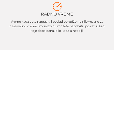
RADNO VREME
Vreme kada ćete napraviti i poslati porudžbinu nije vezano za
naše radno vreme. Porudžbinu možete napraviti i poslati u bilo
koje doba dana, bilo kada u nedelji.