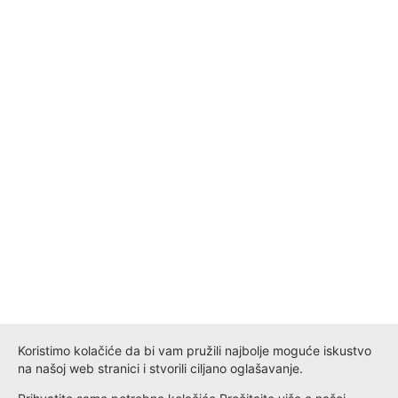
Koristimo kolačiće da bi vam pružili najbolje moguće iskustvo
na našoj web stranici i stvorili ciljano oglašavanje.