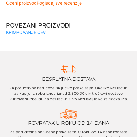
Oceni proizvod
Pogledaj sve recenzije
POVEZANI PROIZVODI
KRIMPOVANJE CEVI
BESPLATNA DOSTAVA
Za porudžbine naručene isključivo preko sajta. Ukoliko vaš račun
za kupljenu robu iznosi iznad 3.500,00 din troškovi dostave
kurirske službe idu na naš račun. Ovo važi isključivo za fizička lica.
POVRATAK U ROKU OD 14 DANA
Za porudžbine naručene preko sajta. U roku od 14 dana možete