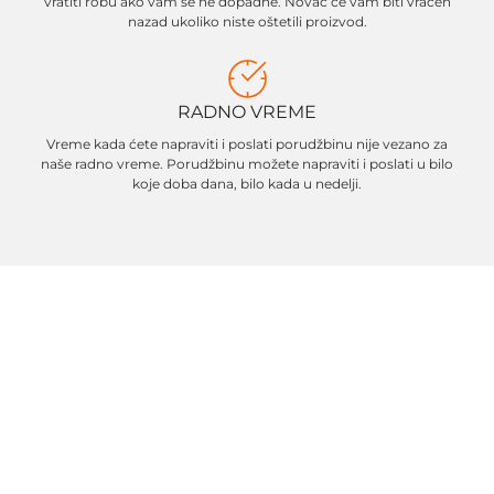
vratiti robu ako vam se ne dopadne. Novac će vam biti vraćen
nazad ukoliko niste oštetili proizvod.
RADNO VREME
Vreme kada ćete napraviti i poslati porudžbinu nije vezano za
naše radno vreme. Porudžbinu možete napraviti i poslati u bilo
koje doba dana, bilo kada u nedelji.