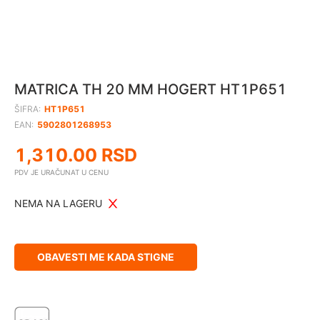
MATRICA TH 20 MM HOGERT HT1P651
ŠIFRA:
HT1P651
EAN:
5902801268953
1,310.00
RSD
PDV JE URAČUNAT U CENU
NEMA NA LAGERU
OBAVESTI ME KADA STIGNE