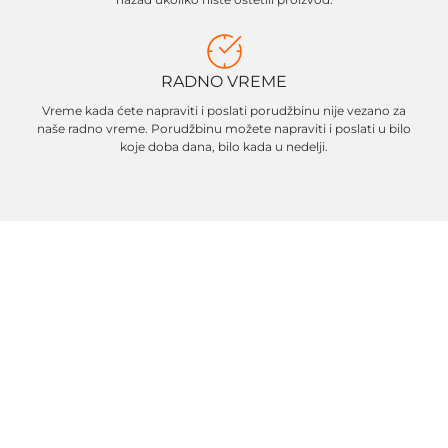
RADNO VREME
Vreme kada ćete napraviti i poslati porudžbinu nije vezano za
naše radno vreme. Porudžbinu možete napraviti i poslati u bilo
koje doba dana, bilo kada u nedelji.