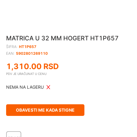
MATRICA U 32 MM HOGERT HT1P657
ŠIFRA:
HT1P657
EAN:
5902801269110
1,310.00
RSD
PDV JE URAČUNAT U CENU
NEMA NA LAGERU
OBAVESTI ME KADA STIGNE