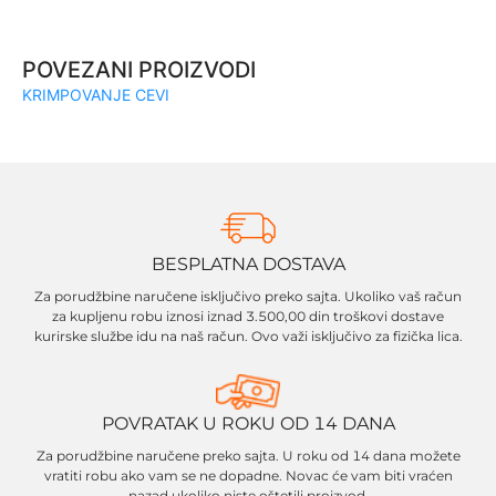
POVEZANI PROIZVODI
KRIMPOVANJE CEVI
BESPLATNA DOSTAVA
Za porudžbine naručene isključivo preko sajta. Ukoliko vaš račun
za kupljenu robu iznosi iznad 3.500,00 din troškovi dostave
kurirske službe idu na naš račun. Ovo važi isključivo za fizička lica.
POVRATAK U ROKU OD 14 DANA
Za porudžbine naručene preko sajta. U roku od 14 dana možete
vratiti robu ako vam se ne dopadne. Novac će vam biti vraćen
nazad ukoliko niste oštetili proizvod.