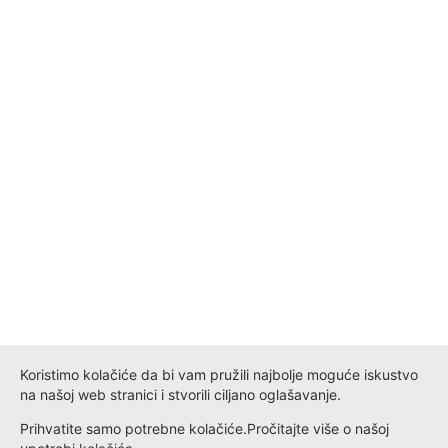
Koristimo kolačiće da bi vam pružili najbolje moguće iskustvo
na našoj web stranici i stvorili ciljano oglašavanje.
Prihvatite samo potrebne kolačiće.
Pročitajte više o našoj