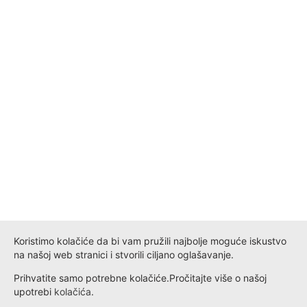
Koristimo kolačiće da bi vam pružili najbolje moguće iskustvo
na našoj web stranici i stvorili ciljano oglašavanje.
Prihvatite samo potrebne kolačiće.
Pročitajte više o našoj
upotrebi
kolačića
.