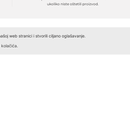
ukoliko niste oštetili proizvod.
oj web stranici i stvorili ciljano oglašavanje.
kolačića
.
Dokumenta
Kontakt
Obrazac ID
Ivana Antunovića 94
Obrazac PDV
24000 Subotica
Radno vreme: Svakog dana,
Obrazac Reklamacije
Obrazac Reklamacije VP
+381 69 5275 621