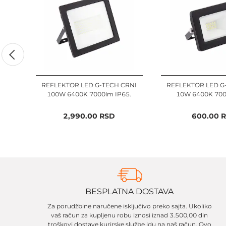
REFLEKTOR LED G-TECH CRNI
REFLEKTOR LED G
100W 6400K 7000lm IP65.
10W 6400K 700
2,990.00
RSD
600.00
R
BESPLATNA DOSTAVA
Za porudžbine naručene isključivo preko sajta. Ukoliko
vaš račun za kupljenu robu iznosi iznad 3.500,00 din
troškovi dostave kurirske službe idu na naš račun. Ovo