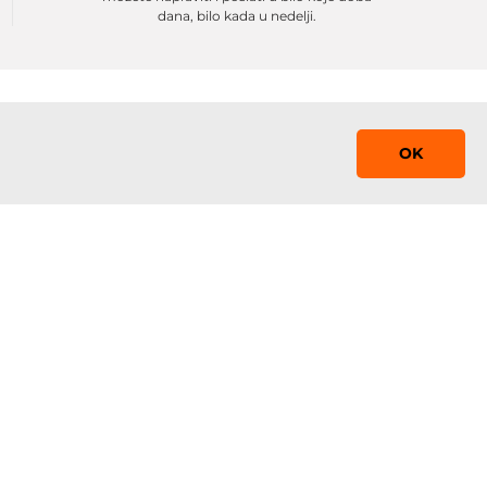
dana, bilo kada u nedelji.
OK
Saznaj prvi!
Prijavite se na mejling listu sa promocijama,
obaveštenjima i sniženjima
 0-24
Prijavi se