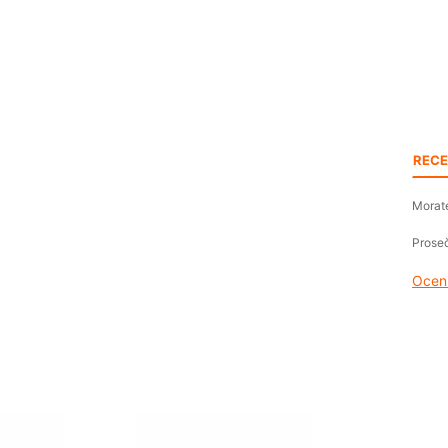
RECE
Morate
Proseč
Oceni