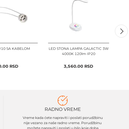
U10 SA KABELOM
LED STONA LAMPA GALACTIC 3W
LED 
4000K 120lm IP20
CL
0.00
RSD
3,560.00
RSD
RADNO VREME
Vreme kada ćete napraviti i poslati porudžbinu
nije vezano za naše radno vreme. Porudžbinu
možete napraviti i poslati u bilo koje doba