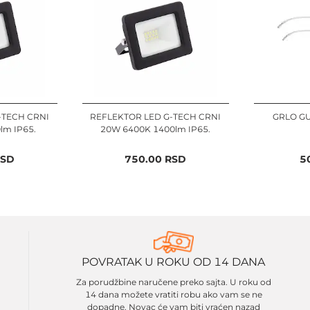
-TECH CRNI
REFLEKTOR LED G-TECH CRNI
GRLO G
lm IP65.
20W 6400K 1400lm IP65.
SD
750.00
RSD
5
POVRATAK U ROKU OD 14 DANA
Za porudžbine naručene preko sajta. U roku od
14 dana možete vratiti robu ako vam se ne
dopadne. Novac će vam biti vraćen nazad