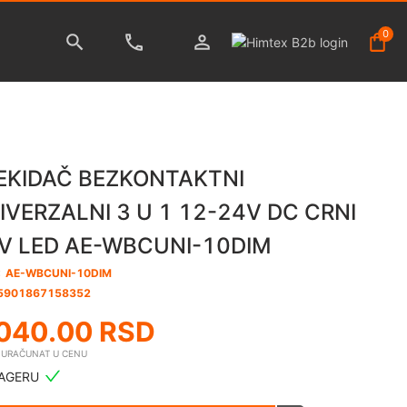
0
EKIDAČ BEZKONTAKTNI
IVERZALNI 3 U 1 12-24V DC CRNI
V LED AE-WBCUNI-10DIM
:
AE-WBCUNI-10DIM
5901867158352
040.00
RSD
E URAČUNAT U CENU
AGERU