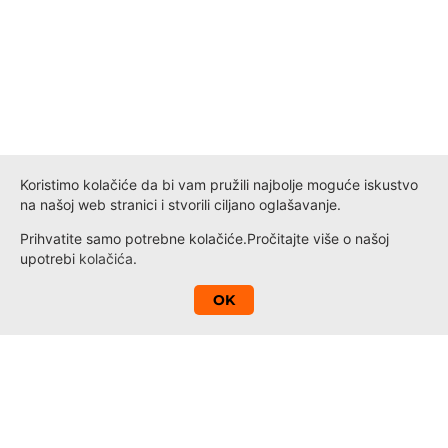
Koristimo kolačiće da bi vam pružili najbolje moguće iskustvo
na našoj web stranici i stvorili ciljano oglašavanje.
Prihvatite samo potrebne kolačiće.
Pročitajte više o našoj
upotrebi
kolačića
.
A
OK