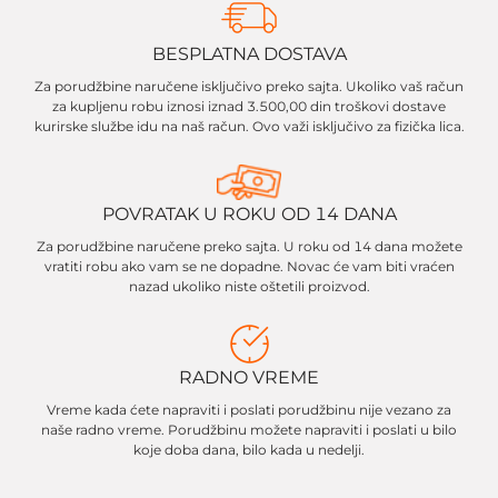
BESPLATNA DOSTAVA
Za porudžbine naručene isključivo preko sajta. Ukoliko vaš račun
za kupljenu robu iznosi iznad 3.500,00 din troškovi dostave
kurirske službe idu na naš račun. Ovo važi isključivo za fizička lica.
POVRATAK U ROKU OD 14 DANA
Za porudžbine naručene preko sajta. U roku od 14 dana možete
vratiti robu ako vam se ne dopadne. Novac će vam biti vraćen
nazad ukoliko niste oštetili proizvod.
RADNO VREME
Vreme kada ćete napraviti i poslati porudžbinu nije vezano za
naše radno vreme. Porudžbinu možete napraviti i poslati u bilo
koje doba dana, bilo kada u nedelji.