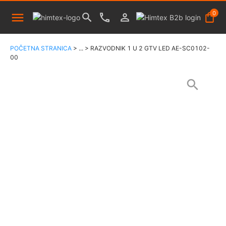
0
POČETNA STRANICA
>
...
>
RAZVODNIK 1 U 2 GTV LED AE-SC0102-
00