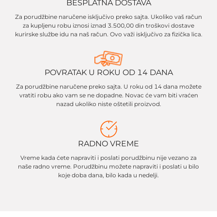
BESPLATNA DOSTAVA
Za porudžbine naručene isključivo preko sajta. Ukoliko vaš račun
za kupljenu robu iznosi iznad 3.500,00 din troškovi dostave
kurirske službe idu na naš račun. Ovo važi isključivo za fizička lica.
POVRATAK U ROKU OD 14 DANA
Za porudžbine naručene preko sajta. U roku od 14 dana možete
vratiti robu ako vam se ne dopadne. Novac će vam biti vraćen
nazad ukoliko niste oštetili proizvod.
RADNO VREME
Vreme kada ćete napraviti i poslati porudžbinu nije vezano za
naše radno vreme. Porudžbinu možete napraviti i poslati u bilo
koje doba dana, bilo kada u nedelji.