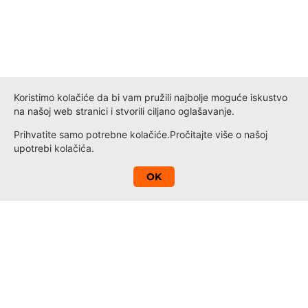
Koristimo kolačiće da bi vam pružili najbolje moguće iskustvo
na našoj web stranici i stvorili ciljano oglašavanje.
Prihvatite samo potrebne kolačiće.
Pročitajte više o našoj
upotrebi
kolačića
.
A
OK
Kontakt