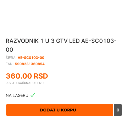
RAZVODNIK 1 U 3 GTV LED AE-SC0103-
00
ŠIFRA:
AE-SC0103-00
EAN:
5908231360854
360.00
RSD
PDV JE URAČUNAT U CENU
NA LAGERU
DODAJ U KORPU
0