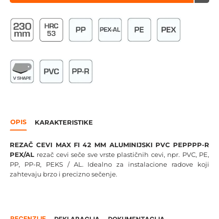
OPIS
KARAKTERISTIKE
REZAČ CEVI MAX FI 42 MM ALUMINIJSKI PVC PEPPPP-R
PEX/AL
rezač cevi seče sve vrste plastičnih cevi, npr. PVC, PE,
PP, PP-R, PEKS / AL. Idealno za instalacione radove koji
zahtevaju brzo i precizno sečenje.
RECENZIJE