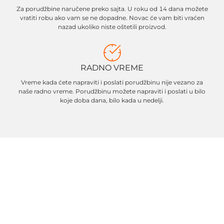
Za porudžbine naručene preko sajta. U roku od 14 dana možete
vratiti robu ako vam se ne dopadne. Novac će vam biti vraćen
nazad ukoliko niste oštetili proizvod.
RADNO VREME
Vreme kada ćete napraviti i poslati porudžbinu nije vezano za
naše radno vreme. Porudžbinu možete napraviti i poslati u bilo
koje doba dana, bilo kada u nedelji.