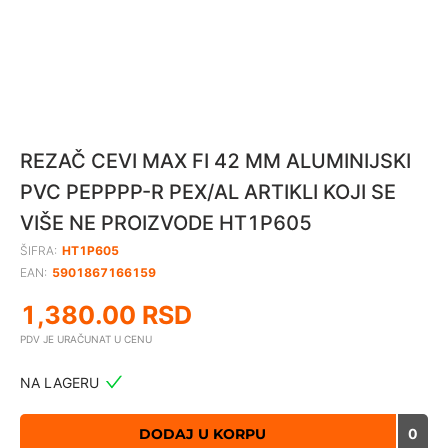
REZAČ CEVI MAX FI 42 MM ALUMINIJSKI
PVC PEPPPP-R PEX/AL ARTIKLI KOJI SE
VIŠE NE PROIZVODE HT1P605
ŠIFRA:
HT1P605
EAN:
5901867166159
1,380.00
RSD
PDV JE URAČUNAT U CENU
NA LAGERU
DODAJ U KORPU
0