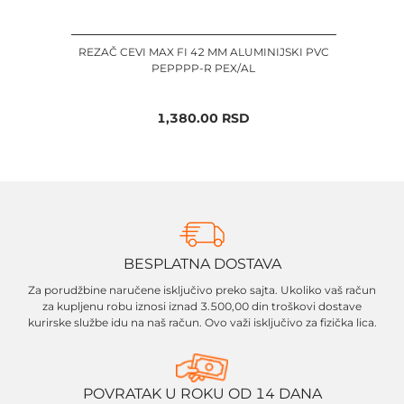
REZAČ CEVI MAX FI 42 MM ALUMINIJSKI PVC
PEPPPP-R PEX/AL
1,380.00
RSD
BESPLATNA DOSTAVA
Za porudžbine naručene isključivo preko sajta. Ukoliko vaš račun
za kupljenu robu iznosi iznad 3.500,00 din troškovi dostave
kurirske službe idu na naš račun. Ovo važi isključivo za fizička lica.
POVRATAK U ROKU OD 14 DANA