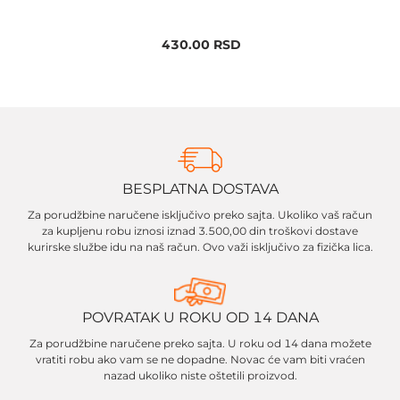
430.00
RSD
BESPLATNA DOSTAVA
Za porudžbine naručene isključivo preko sajta. Ukoliko vaš račun
za kupljenu robu iznosi iznad 3.500,00 din troškovi dostave
kurirske službe idu na naš račun. Ovo važi isključivo za fizička lica.
POVRATAK U ROKU OD 14 DANA
Za porudžbine naručene preko sajta. U roku od 14 dana možete
vratiti robu ako vam se ne dopadne. Novac će vam biti vraćen
nazad ukoliko niste oštetili proizvod.