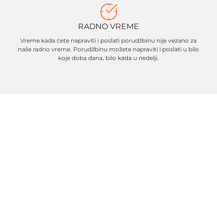
RADNO VREME
Vreme kada ćete napraviti i poslati porudžbinu nije vezano za
naše radno vreme. Porudžbinu možete napraviti i poslati u bilo
koje doba dana, bilo kada u nedelji.