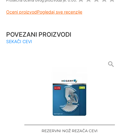
Prosečna ocena ovog proizvoda je:
0.00.
Oceni proizvod
Pogledaj sve recenzije
POVEZANI PROIZVODI
SEKAČI CEVI
REZERVNI NOŽ REZAČA CEVI