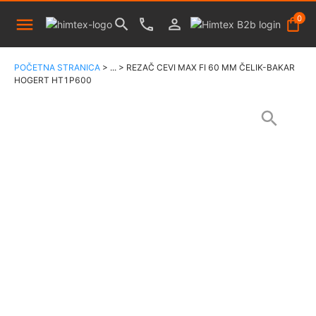
0
POČETNA STRANICA
>
...
>
REZAČ CEVI MAX FI 60 MM ČELIK-BAKAR
HOGERT HT1P600