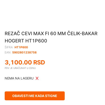
REZAČ CEVI MAX FI 60 MM ČELIK-BAKAR
HOGERT HT1P600
ŠIFRA:
HT1P600
EAN:
5902801238758
3,100.00
RSD
PDV JE URAČUNAT U CENU
NEMA NA LAGERU
OBAVESTI ME KADA STIGNE