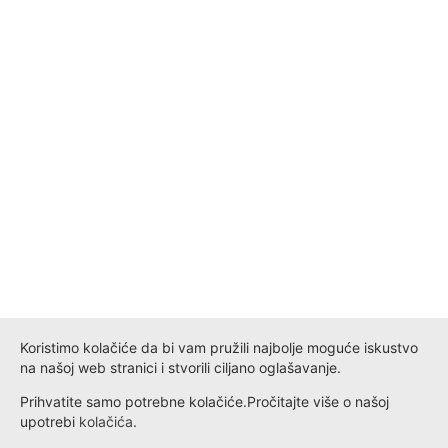
Koristimo kolačiće da bi vam pružili najbolje moguće iskustvo
na našoj web stranici i stvorili ciljano oglašavanje.
Prihvatite samo potrebne kolačiće.
Pročitajte više o našoj
upotrebi
kolačića
.