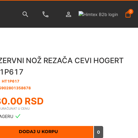
0
ZERVNI NOŽ REZAČA CEVI HOGERT
1P617
:
HT1P617
5902801358678
30.00
RSD
E URAČUNAT U CENU
AGERU
DODAJ U KORPU
0