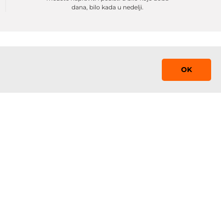
dana, bilo kada u nedelji.
OK
Saznaj prvi!
Prijavite se na mejling listu sa promocijama,
obaveštenjima i sniženjima
 0-24
Prijavi se