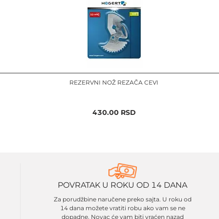
REZERVNI NOŽ REZAČA CEVI
430.00
RSD
POVRATAK U ROKU OD 14 DANA
Za porudžbine naručene preko sajta. U roku od
14 dana možete vratiti robu ako vam se ne
dopadne. Novac će vam biti vraćen nazad