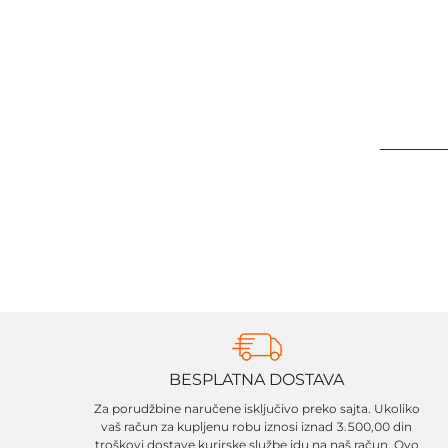
BESPLATNA DOSTAVA
Za porudžbine naručene isključivo preko sajta. Ukoliko
vaš račun za kupljenu robu iznosi iznad 3.500,00 din
troškovi dostave kurirske službe idu na naš račun. Ovo