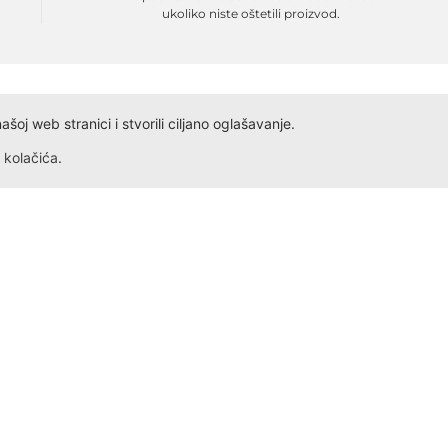
ukoliko niste oštetili proizvod.
oj web stranici i stvorili ciljano oglašavanje.
kolačića
.
Dokumenta
Kontakt
Obrazac ID
Ivana Antunovića 94
Obrazac PDV
24000 Subotica
Radno vreme: Svakog dana,
Obrazac Reklamacije
Obrazac Reklamacije VP
+381 69 5275 621