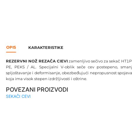
OPIS
KARAKTERISTIKE
REZERVNI NOŽ REZAČA CIEVI
zamenljivo sečivo za sekač HT1P60
PE, PEKS / AL. Specijalni V-oblik seče cev postepeno, smanjuj
spljoštavanje i deformisanje, obezbeđujući nepropusnost spojeva.
koja ima visok stepen izdržljivosti i oštrine.
POVEZANI PROIZVODI
SEKAČI CEVI