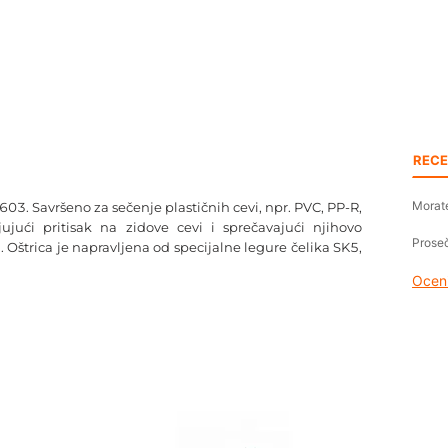
RECE
Morate
3. Savršeno za sečenje plastičnih cevi, npr. PVC, PP-R,
ući pritisak na zidove cevi i sprečavajući njihovo
Proseč
 Oštrica je napravljena od specijalne legure čelika SK5,
Oceni