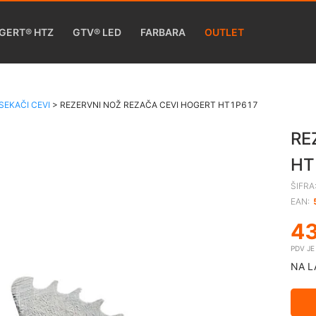
GERT® HTZ
GTV® LED
FARBARA
OUTLET
SEKAČI CEVI
>
REZERVNI NOŽ REZAČA CEVI HOGERT HT1P617
RE
HT
ŠIFRA
EAN:
4
PDV J
NA L