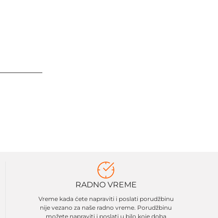
RADNO VREME
Vreme kada ćete napraviti i poslati porudžbinu
nije vezano za naše radno vreme. Porudžbinu
možete napraviti i poslati u bilo koje doba