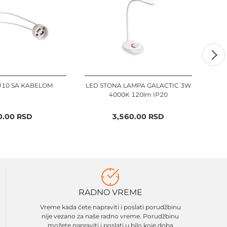
U10 SA KABELOM
LED STONA LAMPA GALACTIC 3W
LED 
4000K 120lm IP20
CL
0.00
RSD
3,560.00
RSD
RADNO VREME
Vreme kada ćete napraviti i poslati porudžbinu
nije vezano za naše radno vreme. Porudžbinu
možete napraviti i poslati u bilo koje doba