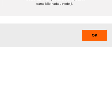
dana, bilo kada u nedelji.
OK
Saznaj prvi!
Prijavite se na mejling listu sa promocijama,
obaveštenjima i sniženjima
 0-24
Prijavi se