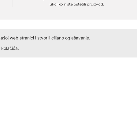
ukoliko niste oštetili proizvod.
oj web stranici i stvorili ciljano oglašavanje.
kolačića
.
Dokumenta
Kontakt
Obrazac ID
Ivana Antunovića 94
Obrazac PDV
24000 Subotica
Radno vreme: Svakog dana,
Obrazac Reklamacije
Obrazac Reklamacije VP
+381 69 5275 621