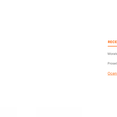
RECE
Morate
Proseč
Oceni