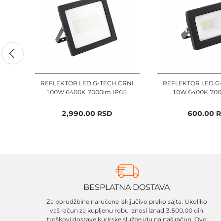
REFLEKTOR LED G-TECH CRNI
REFLEKTOR LED G
100W 6400K 7000lm IP65.
10W 6400K 700
2,990.00
RSD
600.00
R
BESPLATNA DOSTAVA
Za porudžbine naručene isključivo preko sajta. Ukoliko
vaš račun za kupljenu robu iznosi iznad 3.500,00 din
troškovi dostave kurirske službe idu na naš račun. Ovo