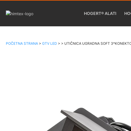
HOGERT® ALATI
HO
POČETNA STRANA
>
GTV LED
>
>
UTIČNICA UGRADNA SOFT 3*KONEKTO