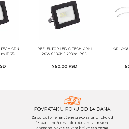
-TECH CRNI
REFLEKTOR LED G-TECH CRNI
GRLO G
lm IP65.
20W 6400K 1400lm IP65.
SD
750.00
RSD
5
POVRATAK U ROKU OD 14 DANA
Za porudžbine naručene preko sajta. U roku od
14 dana možete vratiti robu ako vam se ne
dopadne. Novac će vam biti vraćen nazad