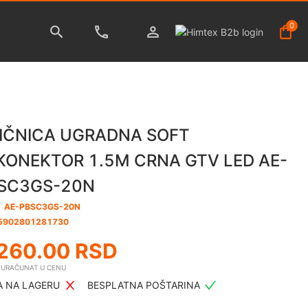
0
IČNICA UGRADNA SOFT
KONEKTOR 1.5M CRNA GTV LED AE-
SC3GS-20N
:
AE-PBSC3GS-20N
5902801281730
260.00
RSD
E URAČUNAT U CENU
 NA LAGERU
BESPLATNA POŠTARINA