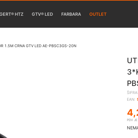
GERT® HTZ
GTV® LED
FARBARA
OUTLET
R 1.5M CRNA GTV LED AE-PBSC3GS-20N
UT
3*
PB
ŠIFRA
EAN:
4,
PDV J
NEMA