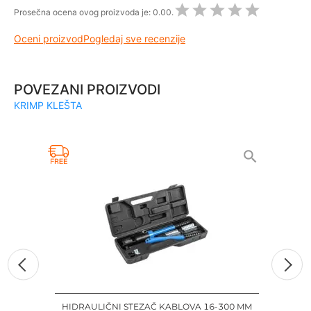
Prosečna ocena ovog proizvoda je:
0.00.
Oceni proizvod
Pogledaj sve recenzije
POVEZANI PROIZVODI
KRIMP KLEŠTA
HIDRAULIČNI STEZAČ KABLOVA 16-300 MM
K