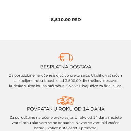
T
8,510.00
RSD
BESPLATNA DOSTAVA
Za porudžbine naručene isključivo preko sajta. Ukoliko vaš račun
za kupljenu robu iznosi iznad 3.500,00 din troškovi dostave
kurirske službe idu na naš račun. Ovo važi isključivo za fizička lica.
POVRATAK U ROKU OD 14 DANA
Za porudžbine naručene preko sajta. U roku od 14 dana možete
vratiti robu ako vam se ne dopadne. Novac će vam biti vraćen
nazad ukoliko niste oštetili proizvod.