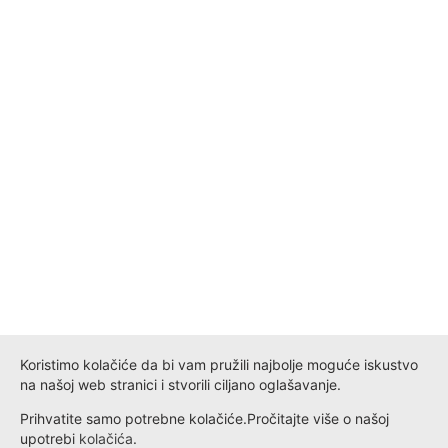
Koristimo kolačiće da bi vam pružili najbolje moguće iskustvo
na našoj web stranici i stvorili ciljano oglašavanje.
Prihvatite samo potrebne kolačiće.
Pročitajte više o našoj
upotrebi
kolačića
.