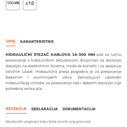
OPIS
KARAKTERISTIKE
HIDRAULIČNI STEZAČ KABLOVA 16-300 MM
alat za ručno
presovanje s hidrauličkim aktuatorom, dizajniran za stezanje
stezaljki na električnim žicama, može se koristiti i za spajanje
čeličnih užadi. Hidraulična presa pogodna je za presovanje
bakarnih i aluminijskih ušica. Zahvaljujući upotrebi
hidrauličkog cilindra, za presovanje čak i debelih stezaljki nije
potrebna velika sila.
RECENZIJE
DEKLARACIJA
DOKUMENTACIJA
Morate biti ulogovani kako biste ocenili ovaj proizvod.