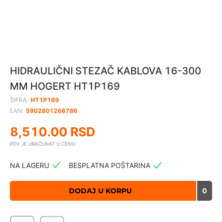
HIDRAULIČNI STEZAČ KABLOVA 16-300
MM HOGERT HT1P169
ŠIFRA:
HT1P169
EAN:
5902801268786
8,510.00
RSD
PDV JE URAČUNAT U CENU
NA LAGERU
BESPLATNA POŠTARINA
DODAJ U KORPU
0