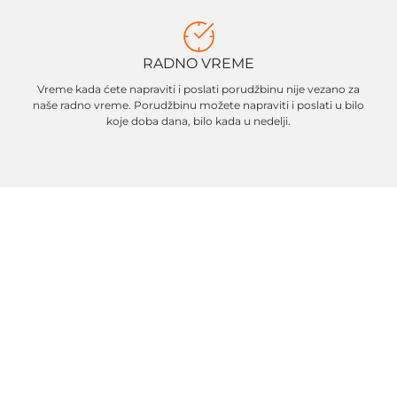
RADNO VREME
Vreme kada ćete napraviti i poslati porudžbinu nije vezano za
naše radno vreme. Porudžbinu možete napraviti i poslati u bilo
koje doba dana, bilo kada u nedelji.