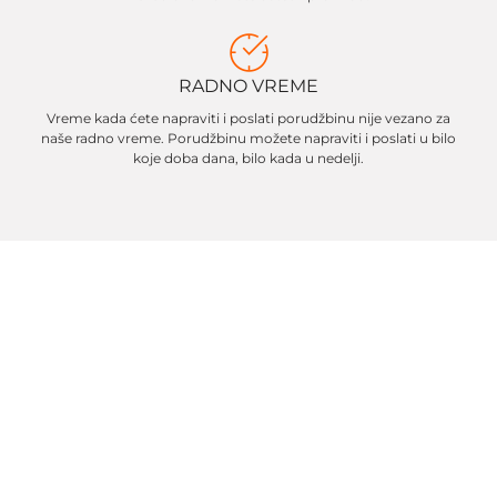
RADNO VREME
Vreme kada ćete napraviti i poslati porudžbinu nije vezano za
naše radno vreme. Porudžbinu možete napraviti i poslati u bilo
koje doba dana, bilo kada u nedelji.