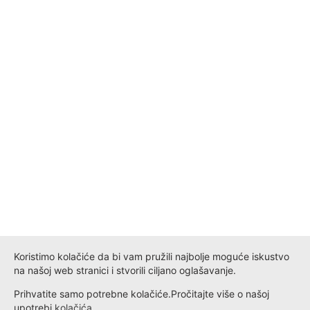
Koristimo kolačiće da bi vam pružili najbolje moguće iskustvo
na našoj web stranici i stvorili ciljano oglašavanje.
Prihvatite samo potrebne kolačiće.
Pročitajte više o našoj
upotrebi
kolačića
.