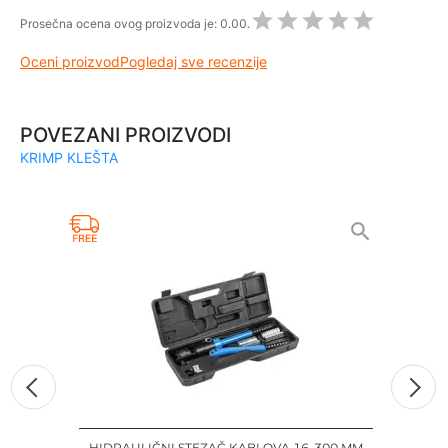
Prosečna ocena ovog proizvoda je:
0.00.
Oceni proizvod
Pogledaj sve recenzije
POVEZANI PROIZVODI
KRIMP KLEŠTA
HIDRAULIČNI STEZAČ KABLOVA 16-300 MM
K