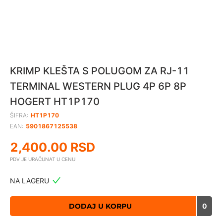
KRIMP KLEŠTA S POLUGOM ZA RJ-11
TERMINAL WESTERN PLUG 4P 6P 8P
HOGERT HT1P170
ŠIFRA:
HT1P170
EAN:
5901867125538
2,400.00
RSD
PDV JE URAČUNAT U CENU
NA LAGERU
DODAJ U KORPU
0