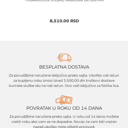
T
8,510.00
RSD
BESPLATNA DOSTAVA
Za porudžbine naručene isključivo preko sajta. Ukoliko vaš račun
za kupljenu robu iznosi iznad 3.500,00 din troškovi dostave
kurirske službe idu na naš račun. Ovo važi isključivo za fizička lica.
POVRATAK U ROKU OD 14 DANA
Za porudžbine naručene preko sajta. U roku od 14 dana možete
vratiti robu ako vam se ne dopadne. Novac će vam biti vraćen
nazad ukoliko niste oštetili proizvod.