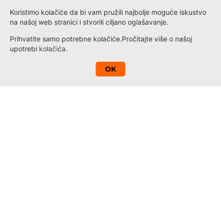
Koristimo kolačiće da bi vam pružili najbolje moguće iskustvo
na našoj web stranici i stvorili ciljano oglašavanje.
Prihvatite samo potrebne kolačiće.
Pročitajte više o našoj
upotrebi
kolačića
.
A
OK
Kontakt
Novosti
Loyalty
Informacije