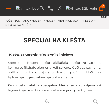
0
POČETNA STRANA
>
HOGERT
>
HOGERT MEHANIČKI ALATI
>
KLEŠTA
>
SPECIJALNA KLEŠTA
SPECIJALNA KLEŠTA
Klešta za varenje, gips profile i tiplove
Specijalna Hogert klešta uključuju klešta za varenje,
kojima se fiksiraju elementi koji se vare. Klešta za savijanje,
oblikovanje i spajanje gips karton profila i klešta za
tiplovanje, to jest zakivanje tiplova u gips.
Kao i ostali alati i specijalna klešta su napravljena od
legure koja će izdržati sve poslove koja su pred njima.