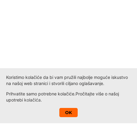
Koristimo kolačiće da bi vam pružili najbolje moguće iskustvo
na našoj web stranici i stvorili ciljano oglašavanje.
Prihvatite samo potrebne kolačiće.
Pročitajte više o našoj
upotrebi
kolačića
.
A
OK