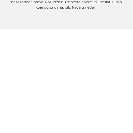
naše radno vreme. Porudžbinu možete napraviti i poslati u bilo
koje doba dana, bilo kada u nedelji.