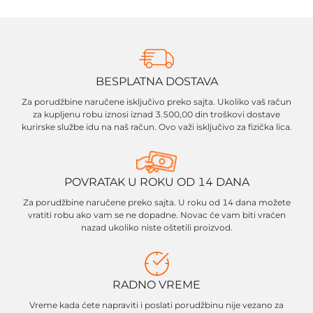
BESPLATNA DOSTAVA
Za porudžbine naručene isključivo preko sajta. Ukoliko vaš račun
za kupljenu robu iznosi iznad 3.500,00 din troškovi dostave
kurirske službe idu na naš račun. Ovo važi isključivo za fizička lica.
POVRATAK U ROKU OD 14 DANA
Za porudžbine naručene preko sajta. U roku od 14 dana možete
vratiti robu ako vam se ne dopadne. Novac će vam biti vraćen
nazad ukoliko niste oštetili proizvod.
RADNO VREME
Vreme kada ćete napraviti i poslati porudžbinu nije vezano za