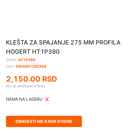
KLEŠTA ZA SPAJANJE 275 MM PROFILA
HOGERT HT1P390
ŠIFRA:
HT1P390
EAN:
5902801282836
2,150.00
RSD
PDV JE URAČUNAT U CENU
NEMA NA LAGERU
OBAVESTI ME KADA STIGNE