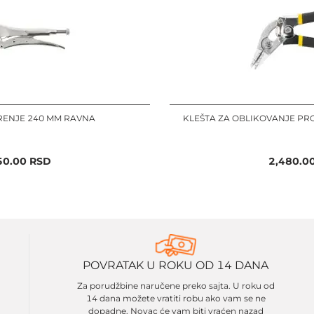
RENJE 240 MM RAVNA
KLEŠTA ZA OBLIKOVANJE PRO
50.00
RSD
2,480.0
POVRATAK U ROKU OD 14 DANA
Za porudžbine naručene preko sajta. U roku od
14 dana možete vratiti robu ako vam se ne
dopadne. Novac će vam biti vraćen nazad