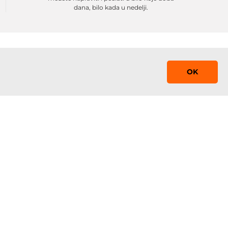
dana, bilo kada u nedelji.
OK
Saznaj prvi!
Prijavite se na mejling listu sa promocijama,
obaveštenjima i sniženjima
 0-24
Prijavi se