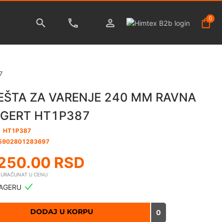
0
7
EŠTA ZA VARENJE 240 MM RAVNA
GERT HT1P387
:
HT1P387
5902801283697
250.00
RSD
E URAČUNAT U CENU
AGERU
DODAJ U KORPU
0