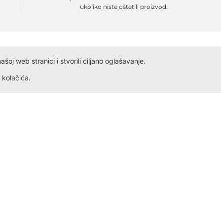
ukoliko niste oštetili proizvod.
oj web stranici i stvorili ciljano oglašavanje.
kolačića
.
Dokumenta
Kontakt
Obrazac ID
Ivana Antunovića 94
Obrazac PDV
24000 Subotica
Radno vreme: Svakog dana,
Obrazac Reklamacije
Obrazac Reklamacije VP
+381 69 5275 621