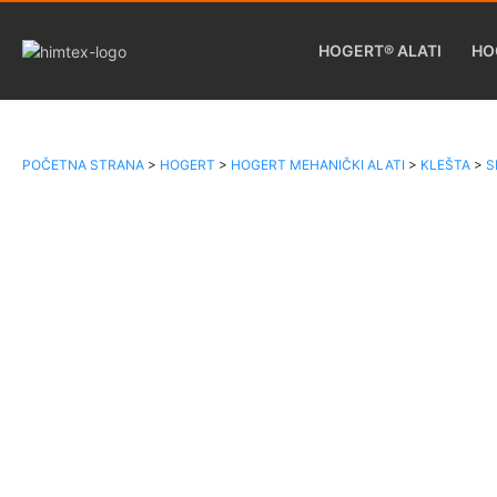
HOGERT® ALATI
HO
POČETNA STRANA
>
HOGERT
>
HOGERT MEHANIČKI ALATI
>
KLEŠTA
>
S