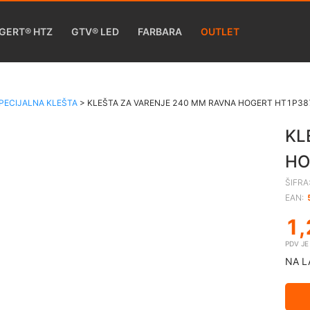
GERT® HTZ
GTV® LED
FARBARA
OUTLET
PECIJALNA KLEŠTA
>
KLEŠTA ZA VARENJE 240 MM RAVNA HOGERT HT1P38
KL
HO
ŠIFRA
EAN:
1,
PDV J
NA L