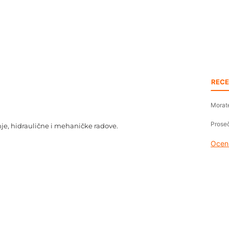
RECE
Morate
Proseč
anje, hidraulične i mehaničke radove.
Oceni