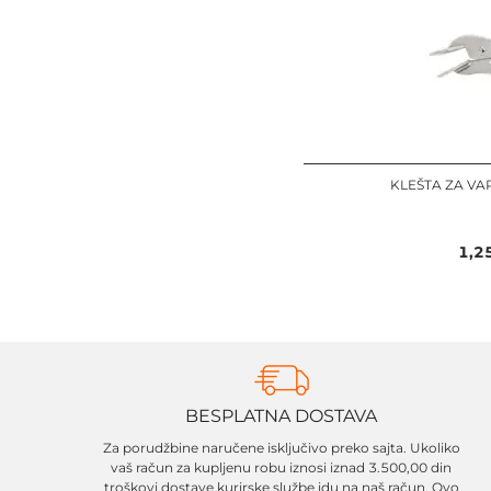
KLEŠTA ZA VA
1,2
BESPLATNA DOSTAVA
Za porudžbine naručene isključivo preko sajta. Ukoliko
vaš račun za kupljenu robu iznosi iznad 3.500,00 din
troškovi dostave kurirske službe idu na naš račun. Ovo