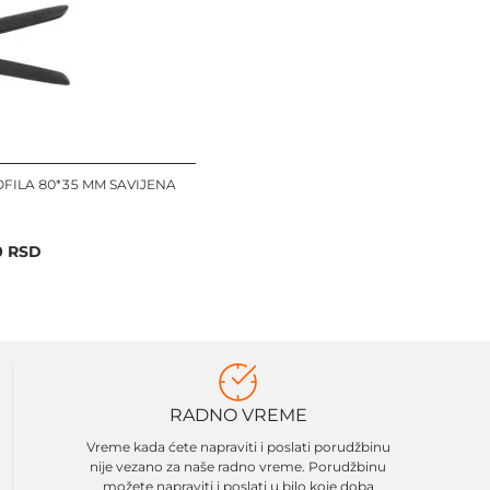
FILA 80*35 MM SAVIJENA
0
RSD
RADNO VREME
Vreme kada ćete napraviti i poslati porudžbinu
nije vezano za naše radno vreme. Porudžbinu
možete napraviti i poslati u bilo koje doba