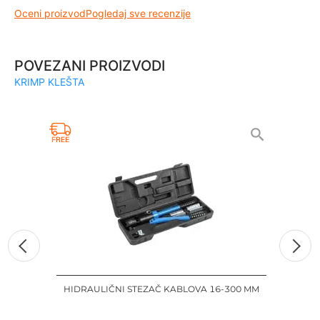
Oceni proizvod
Pogledaj sve recenzije
POVEZANI PROIZVODI
KRIMP KLEŠTA
HIDRAULIČNI STEZAČ KABLOVA 16-300 MM
K
T