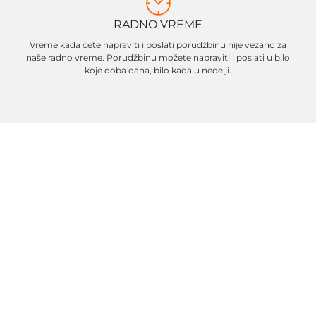
RADNO VREME
Vreme kada ćete napraviti i poslati porudžbinu nije vezano za
naše radno vreme. Porudžbinu možete napraviti i poslati u bilo
koje doba dana, bilo kada u nedelji.