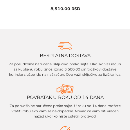
8,510.00
RSD
BESPLATNA DOSTAVA
Za porudžbine naručene isključivo preko sajta. Ukoliko vaš račun
za kupljenu robu iznosi iznad 3.500,00 din troškovi dostave
kurirske službe idu na naš račun. Ovo važi isključivo za fizička lica.
POVRATAK U ROKU OD 14 DANA
Za porudžbine naručene preko sajta. U roku od 14 dana možete
vratiti robu ako vam se ne dopadne. Novac će vam biti vraćen
nazad ukoliko niste oštetili proizvod.