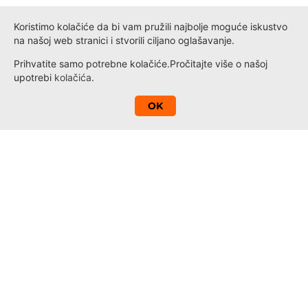
Koristimo kolačiće da bi vam pružili najbolje moguće iskustvo
na našoj web stranici i stvorili ciljano oglašavanje.
Prihvatite samo potrebne kolačiće.
Pročitajte više o našoj
upotrebi
kolačića
.
A
OK
Kontakt
Novosti
Loyalty
Informacije