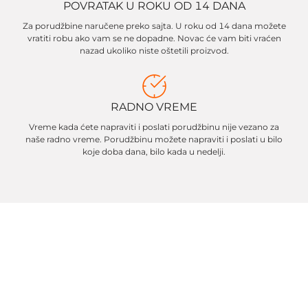
POVRATAK U ROKU OD 14 DANA
Za porudžbine naručene preko sajta. U roku od 14 dana možete
vratiti robu ako vam se ne dopadne. Novac će vam biti vraćen
nazad ukoliko niste oštetili proizvod.
RADNO VREME
Vreme kada ćete napraviti i poslati porudžbinu nije vezano za
naše radno vreme. Porudžbinu možete napraviti i poslati u bilo
koje doba dana, bilo kada u nedelji.