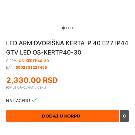
LED ARM DVORIŠNA KERTA-P 40 E27 IP44
GTV LED OS-KERTP40-30
ŠIFRA:
OS-KERTP40-30
EAN:
5902801227455
2,330.00
RSD
PDV JE URAČUNAT U CENU
NA LAGERU
DODAJ U KORPU
0