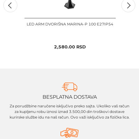
LED ARM DVORIŠNA MARINA-P 100 E27IP54
LED 
2,580.00
RSD
BESPLATNA DOSTAVA
Za porudžbine naručene isključivo preko sajta. Ukoliko vaš račun
za kupljenu robu iznosi iznad 3.500,00 din troškovi dostave
kurirske službe idu na naš račun. Ovo važi isključivo za fizička lica.