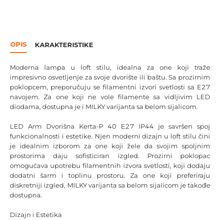
OPIS
KARAKTERISTIKE
Moderna lampa u loft stilu, idealna za one koji traže
impresivno osvetljenje za svoje dvorište ili baštu. Sa prozirnim
poklopcem, preporučuju se filamentni izvori svetlosti sa E27
navojem. Za one koji ne vole filamente sa vidljivim LED
diodama, dostupna je i MILKY varijanta sa belom sijalicom.
LED Arm Dvorišna Kerta-P 40 E27 IP44 je savršen spoj
funkcionalnosti i estetike. Njen moderni dizajn u loft stilu čini
je idealnim izborom za one koji žele da svojim spoljnim
prostorima daju sofisticiran izgled. Prozirni poklopac
omogućava upotrebu filamentnih izvora svetlosti, koji dodaju
dodatni šarm i toplinu prostoru. Za one koji preferiraju
diskretniji izgled, MILKY varijanta sa belom sijalicom je takođe
dostupna.
Dizajn i Estetika