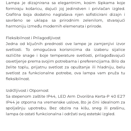
Lampa je dizajnirana sa elegantnim, kosim šipkama koje
formiraju košaricu, dajući joj jedinstven i privlačan izgled.
Grafitna boja dodatno naglašava njen sofisticirani dizajn i
savršeno se uklapa sa prirodnim zelenilom, stvarajući
harmoniju između modernih elemenata i prirode.
Fleksibilnost i Prilagodljivost
Jedna od ključnih prednosti ove lampe je zamjenjivi izvor
svetlosti. To omogućava korisnicima da izaberu sijalice
različite snage i boje temperature svetlosti, prilagođavajući
osvetljenje prema svojim potrebama i preferencijama. Bilo da
želite toplu, prijatnu svetlost za opuštanje ili hladniju, belu
svetlost za funkcionalne potrebe, ova lampa vam pruža tu
fleksibilnost.
Izdržljivost i Otpornost
Sa stepenom zaštite IP44, LED Arm Dvorišna Kerta-P 40 E27
IP44 je otporna na vremenske uslove, što je čini idealnom za
spoljašnju upotrebu. Bez obzira na kišu, sneg ili prašinu,
lampa će ostati funkcionalna i održati svoj estetski izgled.