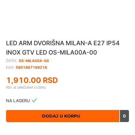
LED ARM DVORIŠNA MILAN-A E27 IP54
INOX GTV LED OS-MILA00A-00
ŠIFRA:
OS-MILA00A-00
EAN:
5901867199218
1,910.00
RSD
PDV JE URAČUNAT U CENU
NA LAGERU
DODAJ U KORPU
0