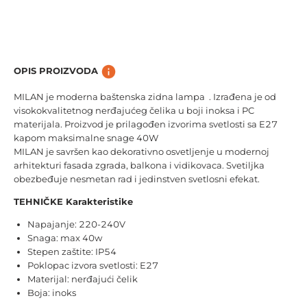
OPIS PROIZVODA
MILAN je moderna baštenska zidna lampa . Izrađena je od
visokokvalitetnog nerđajućeg čelika u boji inoksa i PC
materijala. Proizvod je prilagođen izvorima svetlosti sa E27
kapom maksimalne snage 40W
MILAN je savršen kao dekorativno osvetljenje u modernoj
arhitekturi fasada zgrada, balkona i vidikovaca. Svetiljka
obezbeđuje nesmetan rad i jedinstven svetlosni efekat.
TEHNIČKE Karakteristike
Napajanje: 220-240V
Snaga: max 40w
Stepen zaštite: IP54
Poklopac izvora svetlosti: E27
Materijal: nerđajući čelik
Boja: inoks