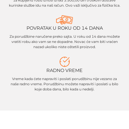
za kupljenu robu iznosi iznad 3.500,00 din troškovi dostave
kurirske službe idu na naš račun. Ovo važi isključivo za fizička lica.
POVRATAK U ROKU OD 14 DANA
Za porudžbine naručene preko sajta. U roku od 14 dana možete
vratiti robu ako vam se ne dopadne. Novac će vam biti vraćen
nazad ukoliko niste oštetili proizvod.
RADNO VREME
Vreme kada ćete napraviti i poslati porudžbinu nije vezano za
naše radno vreme. Porudžbinu možete napraviti i poslati u bilo
koje doba dana, bilo kada u nedelji.