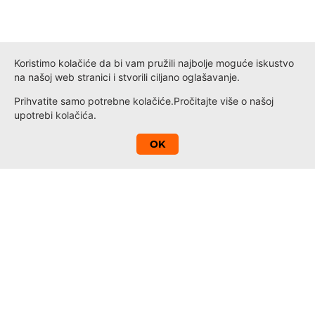
Koristimo kolačiće da bi vam pružili najbolje moguće iskustvo
na našoj web stranici i stvorili ciljano oglašavanje.
Prihvatite samo potrebne kolačiće.
Pročitajte više o našoj
upotrebi
kolačića
.
A
OK
Kontakt
Novosti
Loyalty