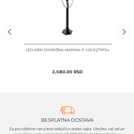
LED ARM DVORIŠNA MARINA-P 100 E27IP54
LED 
2,580.00
RSD
BESPLATNA DOSTAVA
Za porudžbine naručene isključivo preko sajta. Ukoliko vaš račun