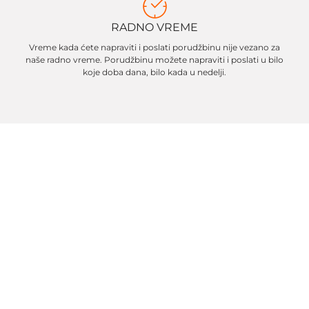
RADNO VREME
Vreme kada ćete napraviti i poslati porudžbinu nije vezano za
naše radno vreme. Porudžbinu možete napraviti i poslati u bilo
koje doba dana, bilo kada u nedelji.