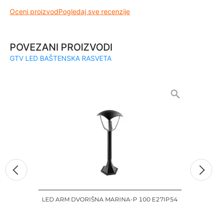
Oceni proizvod
Pogledaj sve recenzije
POVEZANI PROIZVODI
GTV LED BAŠTENSKA RASVETA
LED ARM DVORIŠNA MARINA-P 100 E27IP54
LED 