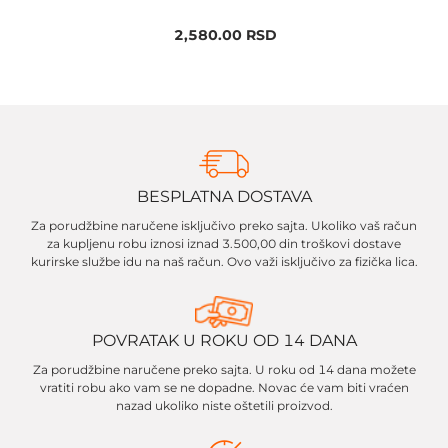
2,580.00
RSD
BESPLATNA DOSTAVA
Za porudžbine naručene isključivo preko sajta. Ukoliko vaš račun
za kupljenu robu iznosi iznad 3.500,00 din troškovi dostave
kurirske službe idu na naš račun. Ovo važi isključivo za fizička lica.
POVRATAK U ROKU OD 14 DANA
Za porudžbine naručene preko sajta. U roku od 14 dana možete
vratiti robu ako vam se ne dopadne. Novac će vam biti vraćen
nazad ukoliko niste oštetili proizvod.