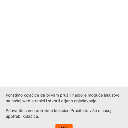
Koristimo kolačiće da bi vam pružili najbolje moguće iskustvo
na našoj web stranici i stvorili ciljano oglašavanje.
Prihvatite samo potrebne kolačiće.
Pročitajte više o našoj
upotrebi
kolačića
.
A