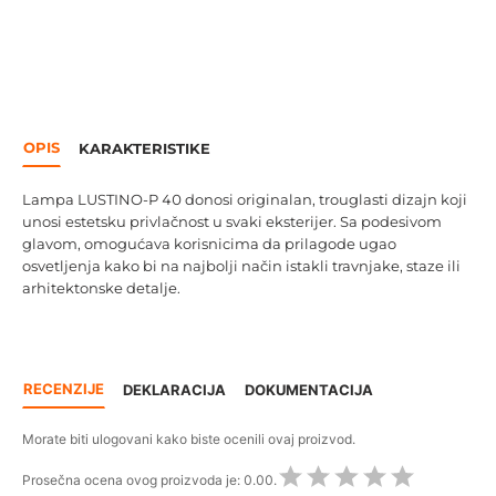
OPIS
KARAKTERISTIKE
Lampa LUSTINO-P 40 donosi originalan, trouglasti dizajn koji
unosi estetsku privlačnost u svaki eksterijer. Sa podesivom
glavom, omogućava korisnicima da prilagode ugao
osvetljenja kako bi na najbolji način istakli travnjake, staze ili
arhitektonske detalje.
RECENZIJE
DEKLARACIJA
DOKUMENTACIJA
Morate biti ulogovani kako biste ocenili ovaj proizvod.
Prosečna ocena ovog proizvoda je:
0.00.