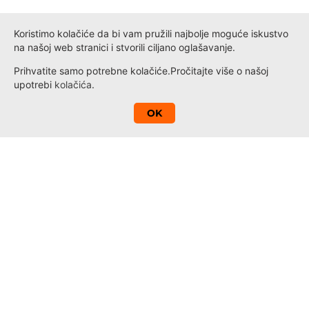
Koristimo kolačiće da bi vam pružili najbolje moguće iskustvo
na našoj web stranici i stvorili ciljano oglašavanje.
Prihvatite samo potrebne kolačiće.
Pročitajte više o našoj
upotrebi
kolačića
.
A
OK
Kontakt
Novosti
Loyalty