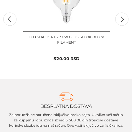
LED SIJALICA E27 8W G125 3000K 800lm
LED
FILAMENT
520.00
RSD
BESPLATNA DOSTAVA
Za porudžbine naručene isključivo preko sajta. Ukoliko vaš račun
za kupljenu robu iznosi iznad 3.500,00 din troškovi dostave
kurirske službe idu na naš račun. Ovo važi isključivo za fizička lica.