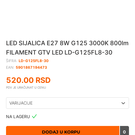
LED SIJALICA E27 8W G125 3000K 800lm
FILAMENT GTV LED LD-G125FL8-30
ŠIFRA:
LD-G125FL8-30
EAN:
5901867194473
520.00
RSD
PDV JE URAČUNAT U CENU
VARIJACIJE
NA LAGERU
DODAJ U KORPU
0