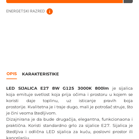
ENERGETSKI RAZRED
OPIS
KARAKTERISTIKE
LED SIJALICA E27 8W G125 3000K 800lm
je sijalica
koja emituje svetlost koja prija očima i prostoru u kojem se
koristi daje toplinu, uz isticanje pravih boja
prostorije. Kvalitetna je i traje dugo, mali je potrošač struje, što
je čini veoma štedljivom.
Dizajnirana je da bude drugačija, elegantna, funkcionaona i
praktična. Koristi standardno grlo za sijalice E27. Sijalica je
štedljiva i odlična LED sijalica za kuću, poslovni prostor ili
kancelariju.