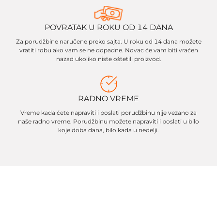
POVRATAK U ROKU OD 14 DANA
Za porudžbine naručene preko sajta. U roku od 14 dana možete
vratiti robu ako vam se ne dopadne. Novac će vam biti vraćen
nazad ukoliko niste oštetili proizvod.
RADNO VREME
Vreme kada ćete napraviti i poslati porudžbinu nije vezano za
naše radno vreme. Porudžbinu možete napraviti i poslati u bilo
koje doba dana, bilo kada u nedelji.